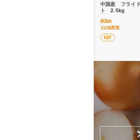
中国産 フライ
ト 2.5kg
神栄㈱
その他野菜
IQF