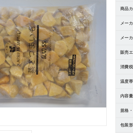
商品カ
メーカ
メーカ
販売エ
消費税
温度帯
内容量
規格・
包装形