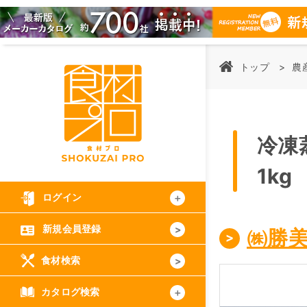
トップ
農
冷凍
1kg
ログイン
新規会員登録
㈱勝
食材検索
カタログ検索