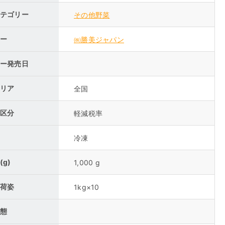
テゴリー
その他野菜
ー
㈱勝美ジャパン
ー発売日
リア
全国
区分
軽減税率
冷凍
(g)
1,000 g
荷姿
1kg×10
態