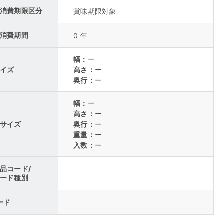
消費期限区分
賞味期限対象
消費期間
0 年
幅：
ー
イズ
高さ：
ー
奥行：
ー
幅：
ー
高さ：
ー
サイズ
奥行：
ー
重量：
ー
入数：
ー
品コード/
ード種別
コード