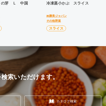
くの芽 Ｌ 中国
冷凍蒸小かぶ スライス
㈱
㈱勝美ジャパン
菜
その他野菜
スライス
を検索いただけます。
カタログ検索