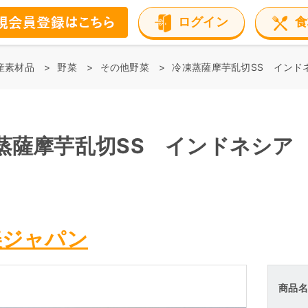
ログイン
食
産素材品
野菜
その他野菜
冷凍蒸薩摩芋乱切SS インドネ
蒸薩摩芋乱切SS インドネシ
美ジャパン
商品名