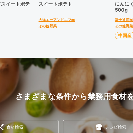
ドスイートポテ
スイートポテト
にんに
500g
大洋エーアンドエフ㈱
富士通商
その他野菜
その他野
中国産
さまざまな条件から業務用食材
食材検索
レシピ検索