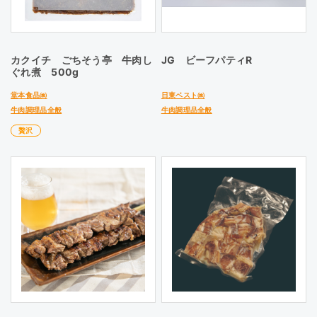
カクイチ ごちそう亭 牛肉し
JG ビーフパティR
ぐれ煮 500g
堂本食品㈱
日東ベスト㈱
牛肉調理品全般
牛肉調理品全般
贅沢