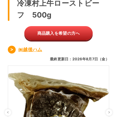
冷凍村上牛ローストビー
フ 500g
商品購入を希望の方へ
㈱越後ハム
最終更新日：2026年8月7日（金）
Previous
Ne