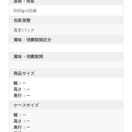
規格・荷姿
500g×20袋
包装形態
真空パック
賞味・消費期限区分
賞味・消費期間
商品サイズ
幅：
ー
高さ：
ー
奥行：
ー
ケースサイズ
幅：
ー
高さ：
ー
奥行：
ー