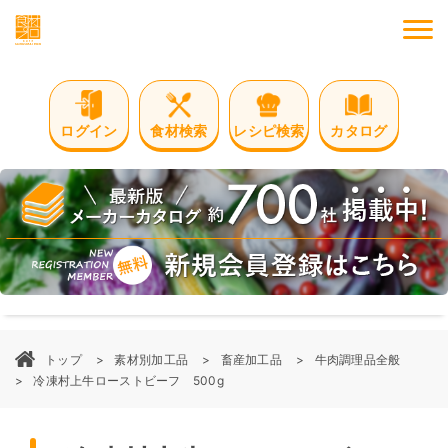
M
ログイン
食材検索
レシピ検索
カタログ
トップ
素材別加工品
畜産加工品
牛肉調理品全般
冷凍村上牛ローストビーフ 500g