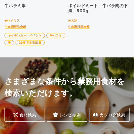
牛ハラミ串
ボイルドミート 牛バラ肉の下
煮 500g
㈱ネクサス
㈱大冷
牛肉調理品全般
牛肉調理品全般
キッチンカー・イベント
牛ハラミ
串
26春見本市出展
さまざまな条件から業務用食材を
検索いただけます。
食材検索
レシピ検索
カタログ検索