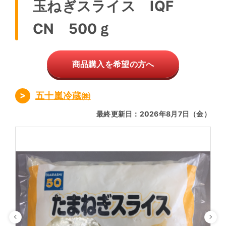
玉ねぎスライス IQF
CN 500ｇ
商品購入を希望の方へ
五十嵐冷蔵㈱
最終更新日：2026年8月7日（金）
Previous
Ne