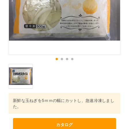
1
2
3
4
新鮮な玉ねぎを5ｍｍの幅にカットし、急速冷凍しまし
た。
カタログ