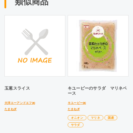
類似商品
玉葱スライス
キユーピーのサラダ マリネベ
ース
大洋エーアンドエフ㈱
キユーピー㈱
たまねぎ
たまねぎ
オニオン
マリネ
国産
サラダ