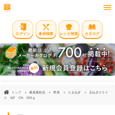
M
ログイン
食材検索
レシピ検索
カタログ
トップ
農産素材品
野菜
たまねぎ
玉ねぎスライ
ス IQF CN 500ｇ