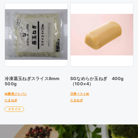
冷凍蒸玉ねぎスライス8mm
SGなめらか玉ねぎ 400g
500g
（100×4）
㈱勝美ジャパン
日東ベスト㈱
たまねぎ
たまねぎ
スライス