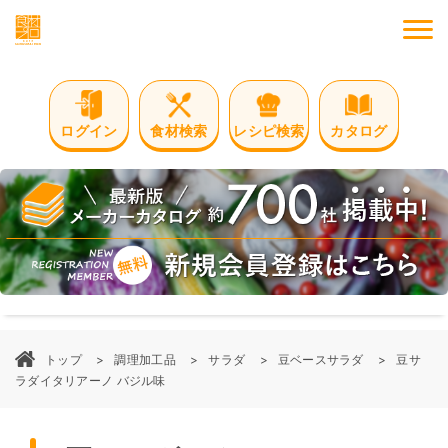
M
ログイン
食材検索
レシピ検索
カタログ
トップ
調理加工品
サラダ
豆ベースサラダ
豆サ
ラダイタリアーノ バジル味