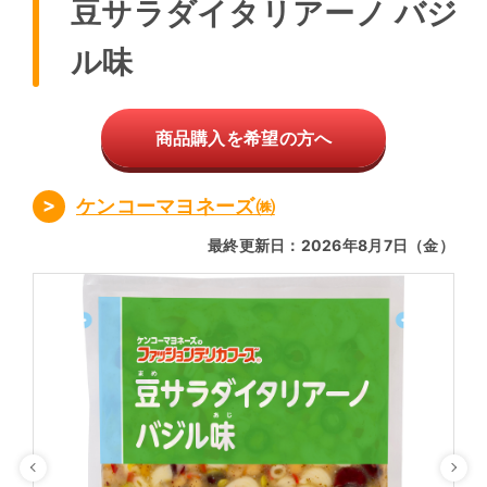
豆サラダイタリアーノ バジ
ル味
商品購入を希望の方へ
ケンコーマヨネーズ㈱
最終更新日：2026年8月7日（金）
Previous
Ne