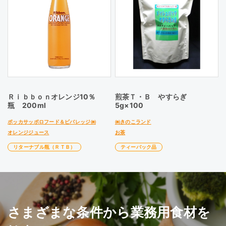
Ｒｉｂｂｏｎオレンジ10％
煎茶Ｔ・Ｂ やすらぎ
瓶 200ml
5g×100
ポッカサッポロフード＆ビバレッジ㈱
㈱きのこランド
オレンジジュース
お茶
リターナブル瓶（ＲＴＢ）
ティーバック品
さまざまな条件から業務用食材を