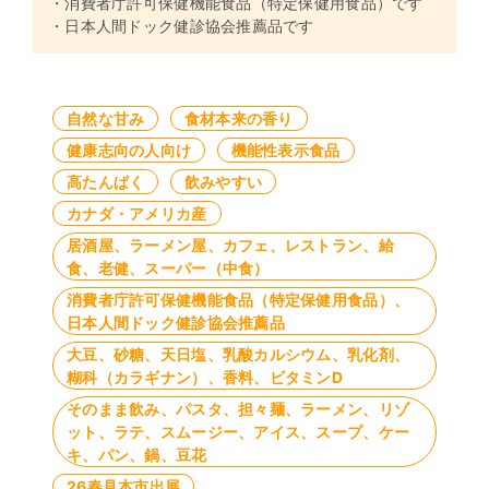
・消費者庁許可保健機能食品（特定保健用食品）です
・日本人間ドック健診協会推薦品です
自然な甘み
食材本来の香り
健康志向の人向け
機能性表示食品
高たんぱく
飲みやすい
カナダ・アメリカ産
居酒屋、ラーメン屋、カフェ、レストラン、給
食、老健、スーパー（中食）
消費者庁許可保健機能食品（特定保健用食品）、
日本人間ドック健診協会推薦品
大豆、砂糖、天日塩、乳酸カルシウム、乳化剤、
糊科（カラギナン）、香料、ビタミンD
そのまま飲み、パスタ、担々麺、ラーメン、リゾ
ット、ラテ、スムージー、アイス、スープ、ケー
キ、パン、鍋、豆花
26春見本市出展