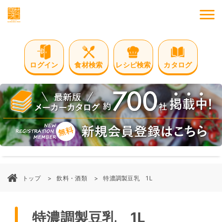
M
ログイン
食材検索
レシピ検索
カタログ
トップ
飲料・酒類
特濃調製豆乳 1L
特濃調製豆乳 1L