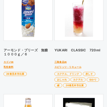
アーモンド・ブリーズ 無糖
YUKARI CLASSIC 720ml
１０００ｇ／６
カゴメ㈱
三島食品㈱
乳性飲料
スピリッツ・リキュール
26春見本市出展
カクテル、ドリンク
赤しそ
おしゃれ
カクテル
ゆかり
縁
26春見本市出展