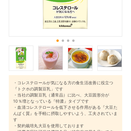
1
2
3
4
・コレステロールが気になる方の食生活改善に役立つ
『トクホの調製豆乳」です
・当社の調製豆乳（通常品）に比べ、大豆固形分が
10％増となっている『特濃』タイプです
・血清コレステロールを低下させる作用がある『大豆た
んぱく質』を手軽に摂取しやすいよう、工夫されていま
す
・契約栽培丸大豆を使用しております