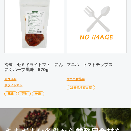
冷凍 セミドライトマト にん
マニハ トマトチップス
にくハーブ風味 570g
カゴメ㈱
マニハ食品㈱
ドライトマト
26春見本市出展
風味
完熟
乾燥