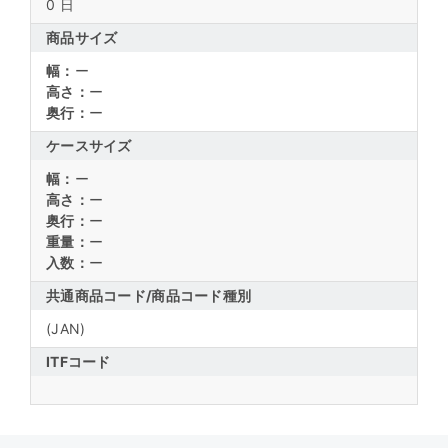
0 日
商品サイズ
幅：
ー
高さ：
ー
奥行：
ー
ケースサイズ
幅：
ー
高さ：
ー
奥行：
ー
重量：
ー
入数：
ー
共通商品コード/
商品コード種別
(JAN)
ITFコード