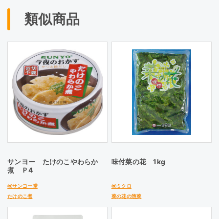
類似商品
サンヨー たけのこやわらか
味付菜の花 1kg
煮 Ｐ4
㈱サンヨー堂
㈱ミクロ
たけのこ煮
菜の花の惣菜