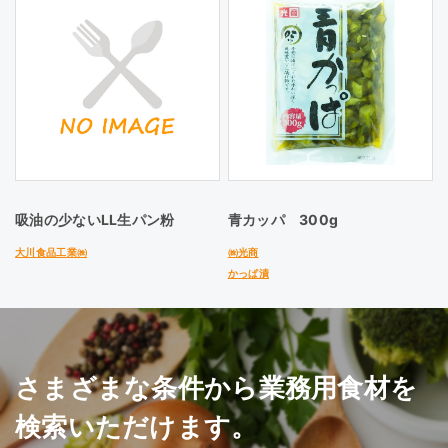
吸油の少ないLL生パン粉
青カッパ 300g
大川食品工業㈱
㈱光商
かっぱ漬
さまざまな条件から業務用食材を
検索いただけます。