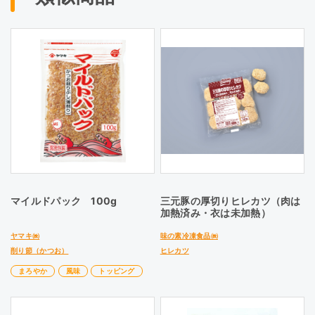
マイルドパック 100g
三元豚の厚切りヒレカツ（肉は
加熱済み・衣は未加熱）
ヤマキ㈱
味の素冷凍食品㈱
削り節（かつお）
ヒレカツ
まろやか
風味
トッピング