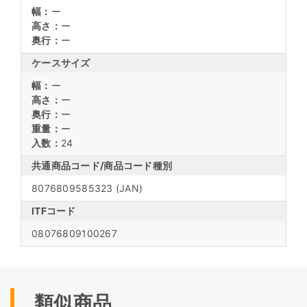
幅：
ー
高さ：
ー
奥行：
ー
ケースサイズ
幅：
ー
高さ：
ー
奥行：
ー
重量：
ー
入数：
24
共通商品コード/
商品コード種別
8076809585323
(JAN)
ITFコード
08076809100267
類似商品