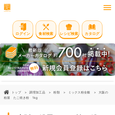
M
ログイン
食材検索
レシピ検索
カタログ
トップ
調理加工品
粉類
ミックス粉全般
大阪の
粉屋 たこ焼き粉 1kg