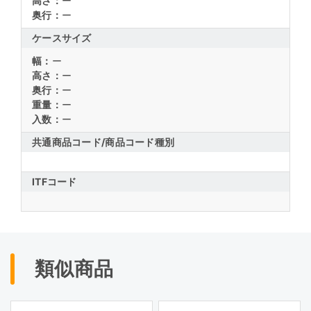
高さ：
ー
奥行：
ー
ケースサイズ
幅：
ー
高さ：
ー
奥行：
ー
重量：
ー
入数：
ー
共通商品コード/
商品コード種別
ITFコード
類似商品