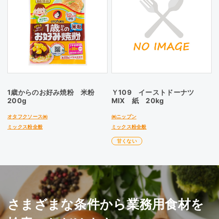
1歳からのお好み焼粉 米粉
Ｙ109 イーストドーナツ
200g
MIX 紙 20kg
オタフクソース㈱
㈱ニップン
ミックス粉全般
ミックス粉全般
甘くない
さまざまな条件から業務用食材を