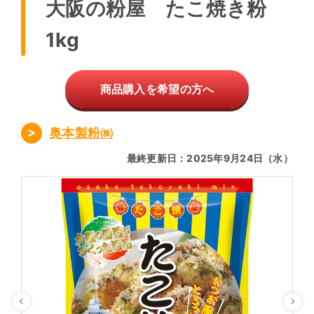
大阪の粉屋 たこ焼き粉
1kg
商品購入を希望の方へ
奥本製粉㈱
最終更新日：2025年9月24日（水）
Previous
Ne