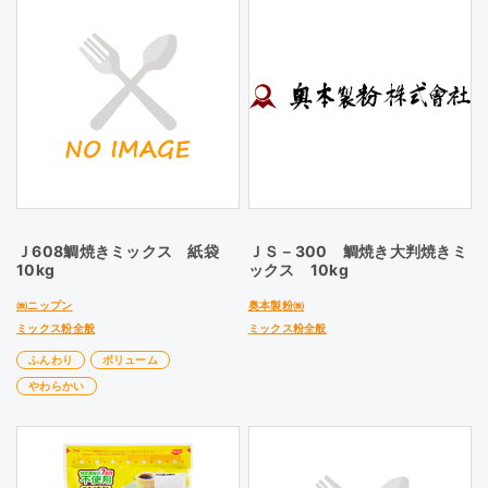
Ｊ608鯛焼きミックス 紙袋
ＪＳ－300 鯛焼き大判焼きミ
10kg
ックス 10kg
㈱ニップン
奥本製粉㈱
ミックス粉全般
ミックス粉全般
ふんわり
ボリューム
やわらかい