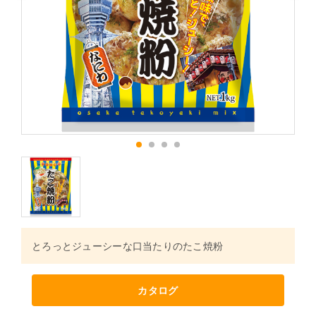
1
2
3
4
とろっとジューシーな口当たりのたこ焼粉
カタログ