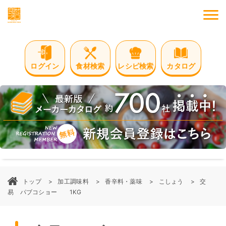
M
ログイン
食材検索
レシピ検索
カタログ
トップ
加工調味料
香辛料・薬味
こしょう
交
易 パブコショー 1KG