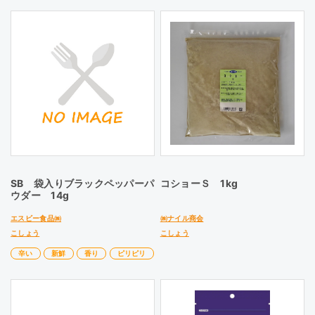
SB 袋入りブラックペッパーパ
コショーＳ 1kg
ウダー 14g
エスビー食品㈱
㈱ナイル商会
こしょう
こしょう
辛い
新鮮
香り
ピリピリ