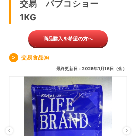
交易 パブコショー
1KG
商品購入を希望の方へ
交易食品㈱
最終更新日：2026年1月16日（金）
Previous
Ne