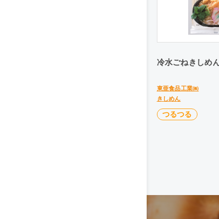
冷水ごねきしめん
東亜食品工業㈱
きしめん
つるつる