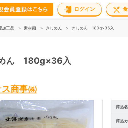
ログイン
食
理加工品
素材麺
きしめん
きしめん 180g×36入
めん 180g×36入
サス商事㈱
商品名
商品カ