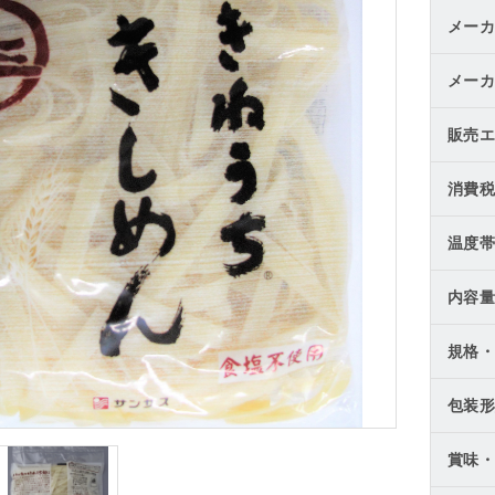
メーカ
メーカ
販売エ
消費税
温度帯
内容量
規格・
包装形
賞味・