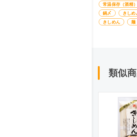
常温保存（酒精
鍋〆
きしめ
きしめん
麺
類似商