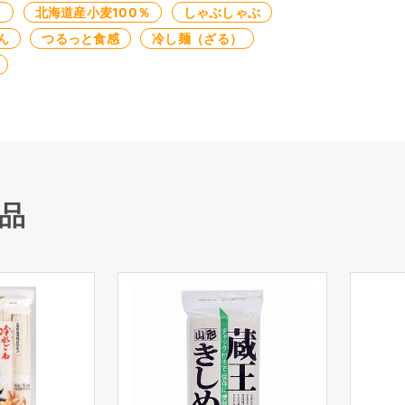
）
北海道産小麦100％
しゃぶしゃぶ
ん
つるっと食感
冷し麺（ざる）
品