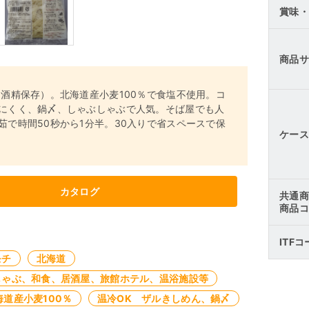
賞味・
商品サ
（酒精保存）。北海道産小麦100％で食塩不使用。コ
にくく、鍋〆、しゃぶしゃぶで人気。そば屋でも人
茹で時間50秒から1分半。30入りで省スペースで保
ケース
カタログ
共通商
商品コ
ITF
モチ
北海道
しゃぶ、和食、居酒屋、旅館ホテル、温浴施設等
海道産小麦100％
温冷OK ザルきしめん、鍋〆