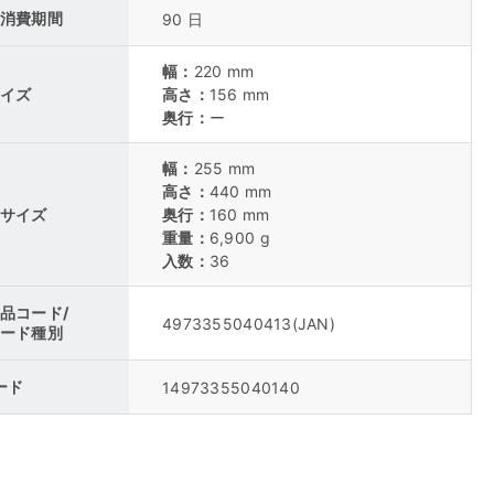
消費期間
90 日
幅：
220 mm
イズ
高さ：
156 mm
奥行：
ー
幅：
255 mm
高さ：
440 mm
サイズ
奥行：
160 mm
重量：
6,900 g
入数：
36
品コード/
4973355040413
(JAN)
ード種別
コード
14973355040140