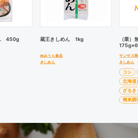
 450g
蔵王きしめん 1kg
（業）
175g×
㈱みうら食品
サンサス
きしめん
きしめん
コシ
北海道
ざるき
簡単調