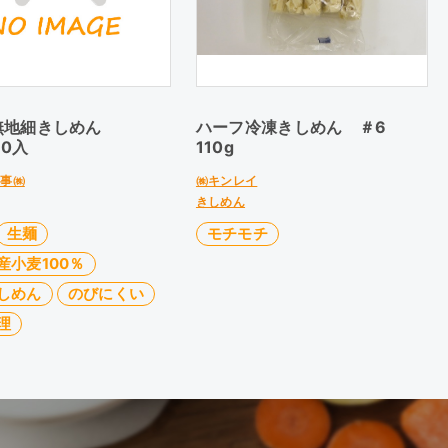
無地細きしめん
ハーフ冷凍きしめん ＃6
60入
110g
商事㈱
㈱キンレイ
きしめん
生麺
モチモチ
産小麦100％
しめん
のびにくい
理