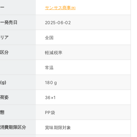
ー
サンサス商事㈱
ー発売日
2025-06-02
リア
全国
区分
軽減税率
常温
(g)
180 g
荷姿
36×1
態
PP袋
消費期限区分
賞味期限対象