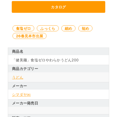
カタログ
食塩ゼロ
ふっくら
細め
短め
26春見本市出展
商品名
「健美麺」食塩ゼロやわらかうどん200
商品カテゴリー
うどん
メーカー
シマダヤ㈱
メーカー発売日