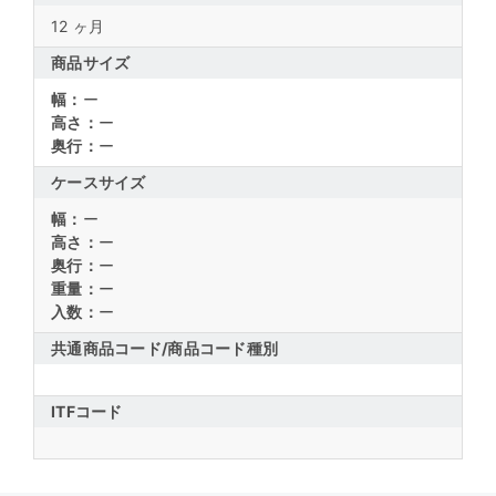
12 ヶ月
商品サイズ
幅：
ー
高さ：
ー
奥行：
ー
ケースサイズ
幅：
ー
高さ：
ー
奥行：
ー
重量：
ー
入数：
ー
共通商品コード/
商品コード種別
ITFコード