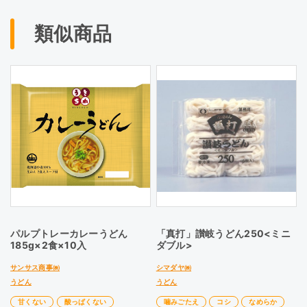
類似商品
パルプトレーカレーうどん
「真打」讃岐うどん250<ミニ
185g×2食×10入
ダブル>
サンサス商事㈱
シマダヤ㈱
うどん
うどん
甘くない
酸っぱくない
噛みごたえ
コシ
なめらか