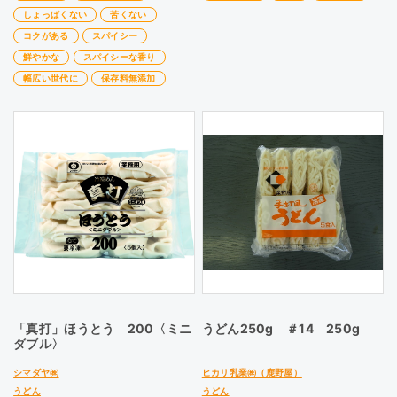
しょっぱくない
苦くない
コクがある
スパイシー
鮮やかな
スパイシーな香り
幅広い世代に
保存料無添加
「真打」ほうとう 200〈ミニ
うどん250g ＃14 250g
ダブル〉
シマダヤ㈱
ヒカリ乳業㈱（鹿野屋）
うどん
うどん