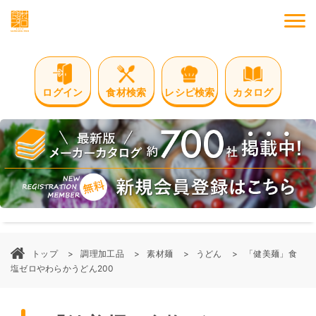
M
ログイン
食材検索
レシピ検索
カタログ
トップ
調理加工品
素材麺
うどん
「健美麺」食
塩ゼロやわらかうどん200