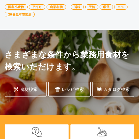
国産小麦粉
平打ち
山梨名物
旨味
天然
厳選
コシ
26春見本市出展
さまざまな条件から業務用食材を
検索いただけます。
食材検索
レシピ検索
カタログ検索