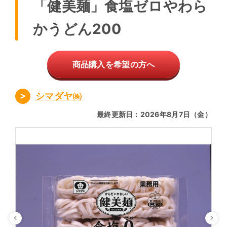
「健美麺」食塩ゼロやわら
かうどん200
商品購入を希望の方へ
シマダヤ㈱
最終更新日：2026年8月7日（金）
Previous
Ne