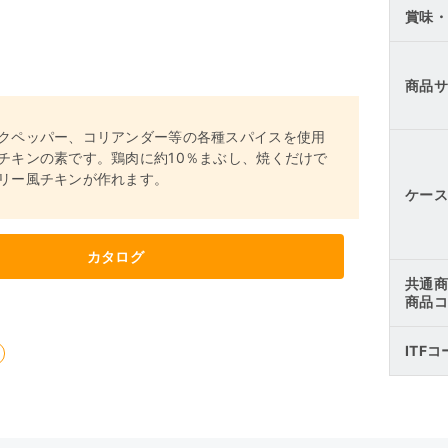
賞味・
商品サ
クペッパー、コリアンダー等の各種スパイスを使用
チキンの素です。鶏肉に約10％まぶし、焼くだけで
リー風チキンが作れます。
ケース
カタログ
共通商
商品コ
ITF