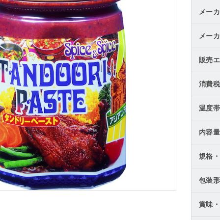
メーカ
メーカ
販売エ
消費税
温度帯
内容量
規格・
包装形
賞味・