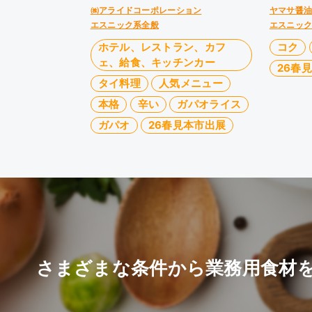
㈱アライドコーポレーション
ヤマサ醤
エスニック系全般
エスニッ
ホテル、レストラン、カフ
コク
ェ、給食、キッチンカー
26春
タイ料理
人気メニュー
本格
辛い
ガパオライス
ガパオ
26春見本市出展
さまざまな条件から業務用食材