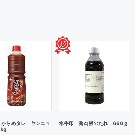
 からめタレ ヤンニョ
水牛印 魯肉飯のたれ 660ｇ
7kg