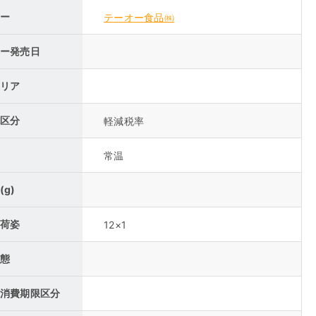
ー
テーオー食品㈱
ー発売日
リア
区分
軽減税率
常温
(g)
荷姿
12×1
態
消費期限区分