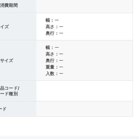
消費期間
幅：
ー
イズ
高さ：
ー
奥行：
ー
幅：
ー
高さ：
ー
サイズ
奥行：
ー
重量：
ー
入数：
ー
品コード/
ード種別
コード