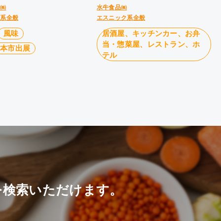
油㈱
水牛食品㈱
ク系全般
エスニック系全般
風味
居酒屋、キッチンカー、お弁
当・惣菜屋、レストラン、ホ
見本市出展
テル
を検索いただけます。