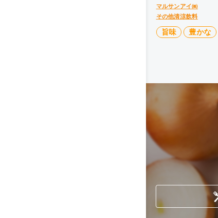
マルサンアイ㈱
その他清涼飲料
旨味
豊かな