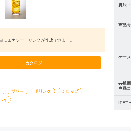
賞味・
商品サ
単にエナジードリンクが作成できます。
ケース
カタログ
共通商
商品コ
ク
サワー
ドリンク
シロップ
ハイ
ITF