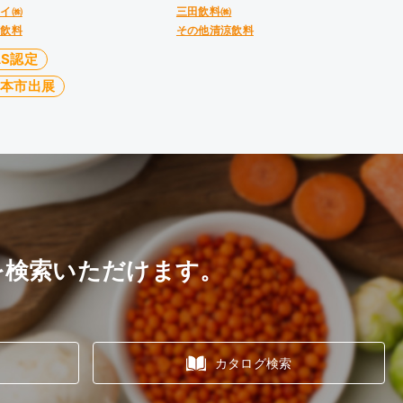
アイ㈱
三田飲料㈱
涼飲料
その他清涼飲料
AS認定
見本市出展
を検索いただけます。
カタログ検索