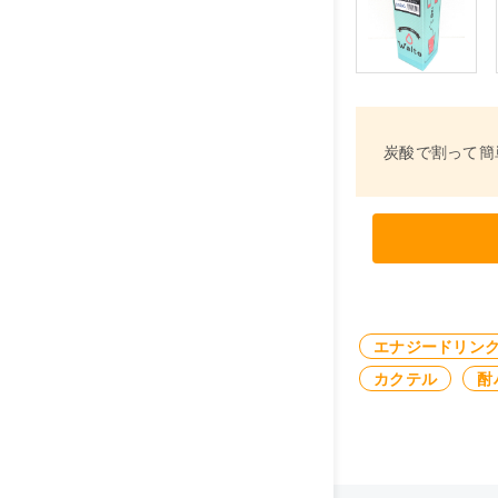
炭酸で割って簡
エナジードリン
カクテル
酎