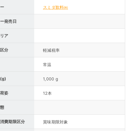
ー
スミダ飲料㈱
ー発売日
リア
区分
軽減税率
常温
(g)
1,000 g
荷姿
12本
態
消費期限区分
賞味期限対象