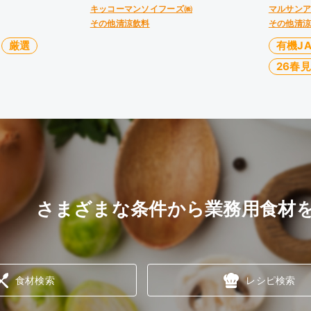
キッコーマンソイフーズ㈱
マルサン
その他清涼飲料
その他清
厳選
有機J
26春
さまざまな条件から業務用食材
食材検索
レシピ検索