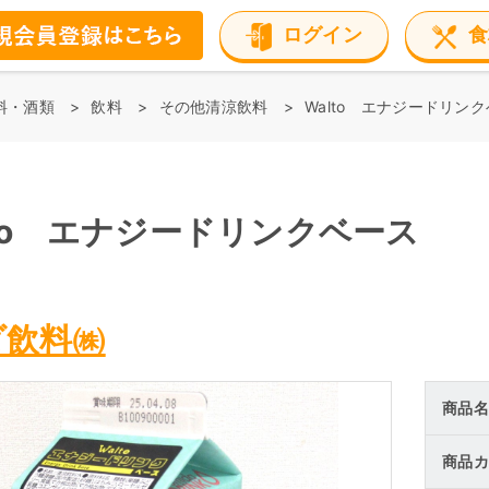
ログイン
食
料・酒類
飲料
その他清涼飲料
Walto エナジードリン
lto エナジードリンクベース
ダ飲料㈱
商品名
商品カ