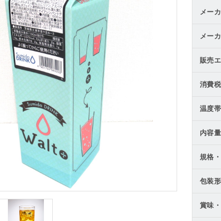
メーカ
メーカ
販売エ
消費税
温度帯
内容量
規格・
包装形
賞味・