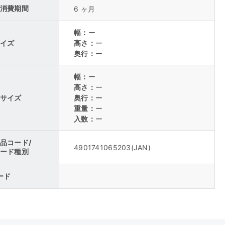
消費期間
6 ヶ月
幅：
ー
イズ
高さ：
ー
奥行：
ー
幅：
ー
高さ：
ー
サイズ
奥行：
ー
重量：
ー
入数：
ー
品コード/
4901741065203
(JAN)
ード種別
コード