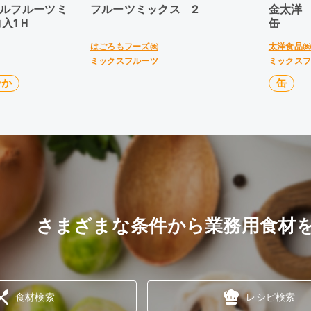
カルフルーツミ
フルーツミックス 2
金太洋
入1Ｈ
缶
はごろもフーズ㈱
太洋食品
ミックスフルーツ
ミックス
やか
缶
さまざまな条件から業務用食材
食材検索
レシピ検索