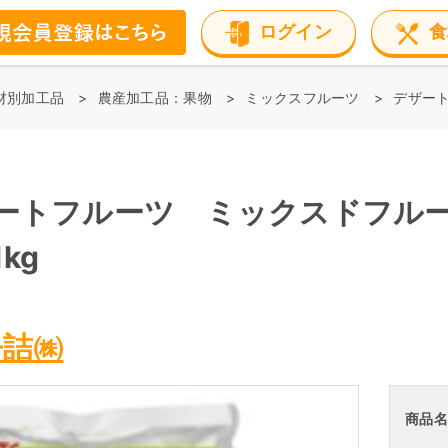
ログイン
食
材別加工品
農産加工品：果物
ミックスフルーツ
デザート
ートフルーツ ミックスドフル
kg
缶詰㈱
商品名