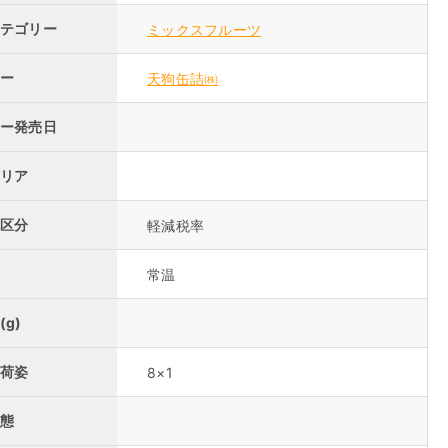
テゴリー
ミックスフルーツ
ー
天狗缶詰㈱
ー発売日
リア
区分
軽減税率
常温
(g)
荷姿
8×1
態