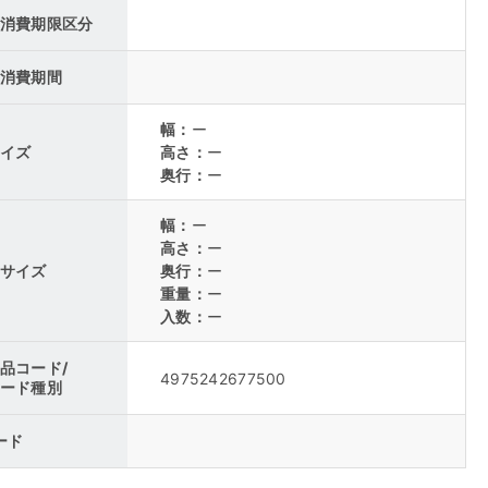
消費期限区分
消費期間
幅：
ー
イズ
高さ：
ー
奥行：
ー
幅：
ー
高さ：
ー
サイズ
奥行：
ー
重量：
ー
入数：
ー
品コード/
4975242677500
ード種別
コード