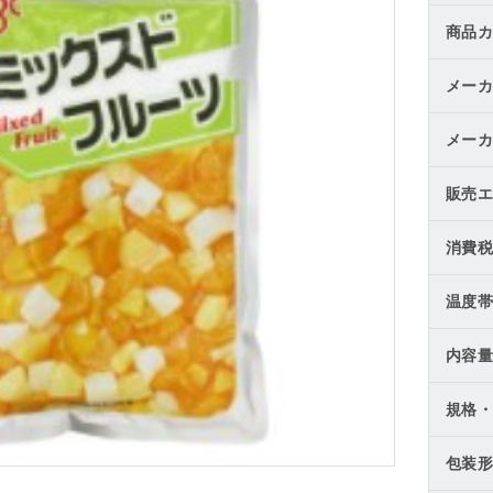
商品カ
メーカ
メーカ
販売エ
消費税
温度帯
内容量
規格・
包装形