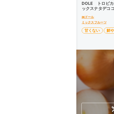
DOLE トロピ
ックスナタデココ
㈱ドール
ミックスフルーツ
甘くない
鮮