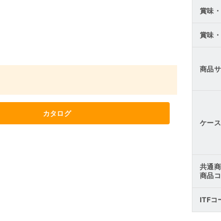
賞味・
賞味・
商品サ
カタログ
ケース
共通商
商品コ
ITF