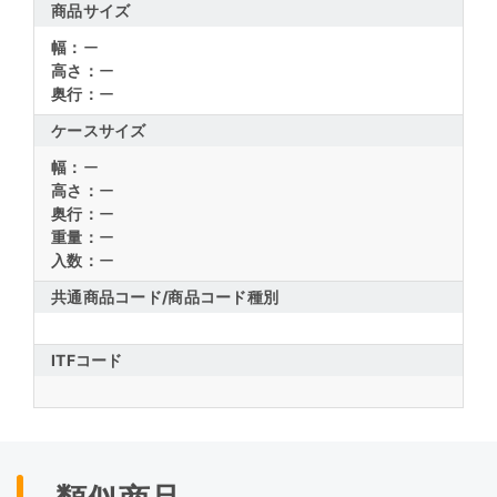
商品サイズ
幅：
ー
高さ：
ー
奥行：
ー
ケースサイズ
幅：
ー
高さ：
ー
奥行：
ー
重量：
ー
入数：
ー
共通商品コード/
商品コード種別
ITFコード