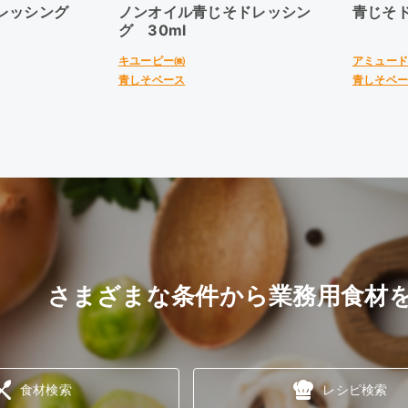
ドレッシング
ノンオイル青じそドレッシン
青じそ
グ 30ml
キユーピー㈱
アミュー
青しそベース
青しそベ
さまざまな条件から業務用食材
食材検索
レシピ検索