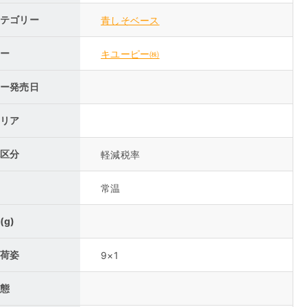
テゴリー
青しそベース
ー
キユーピー㈱
ー発売日
リア
区分
軽減税率
常温
(g)
荷姿
9×1
態