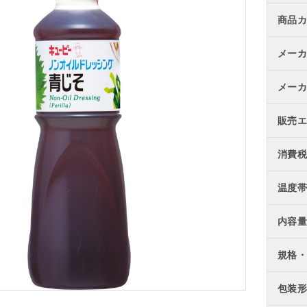
商品カ
メーカ
メーカ
販売エ
消費税
温度帯
内容量
規格・
包装形