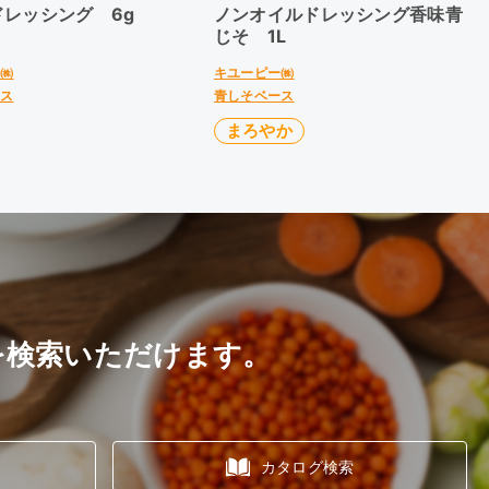
ドレッシング 6g
ノンオイルドレッシング香味青
じそ 1L
ド㈱
キユーピー㈱
ース
青しそベース
まろやか
を検索いただけます。
カタログ検索