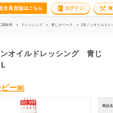
ログイン
食
工調味料
ドレッシング
青しそベース
DRノンオイルドレ
ノンオイルドレッシング 青じ
L
ーピー㈱
商品名