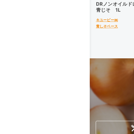
DRノンオイル
青じそ 1L
キユーピー㈱
青しそベース