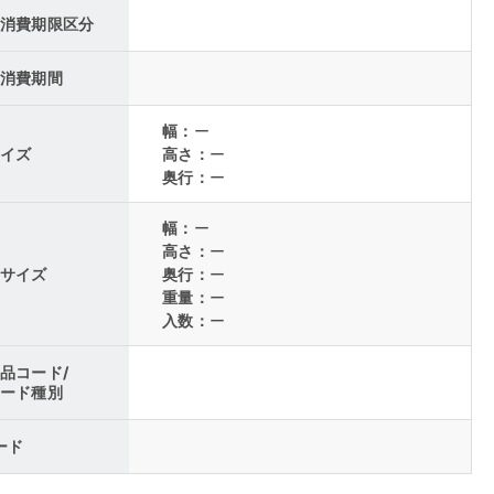
消費期限区分
消費期間
幅：
ー
イズ
高さ：
ー
奥行：
ー
幅：
ー
高さ：
ー
サイズ
奥行：
ー
重量：
ー
入数：
ー
品コード/
ード種別
コード