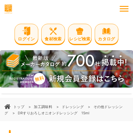
M
ログイン
食材検索
レシピ検索
カタログ
トップ
加工調味料
ドレッシング
その他ドレッシン
グ
DRすりおろしオニオンドレッシング 15ml