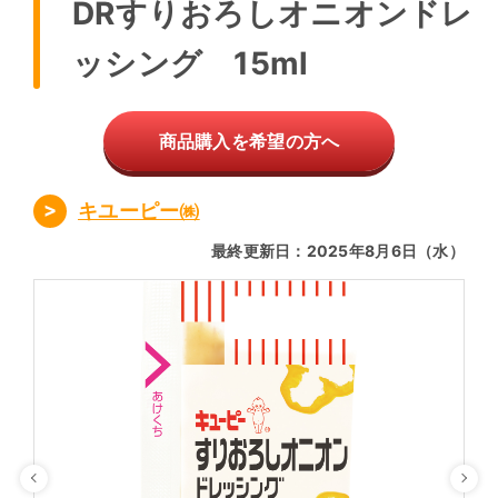
DRすりおろしオニオンドレ
ッシング 15ml
商品購入を希望の方へ
キユーピー㈱
最終更新日：2025年8月6日（水）
Previous
Ne