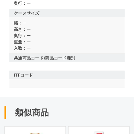
奥行：
ー
ケースサイズ
幅：
ー
高さ：
ー
奥行：
ー
重量：
ー
入数：
ー
共通商品コード/
商品コード種別
ITFコード
類似商品