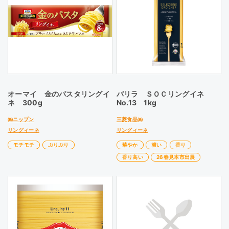
オーマイ 金のパスタリングイ
バリラ ＳＯＣリングイネ
ネ 300g
No.13 1kg
㈱ニップン
三菱食品㈱
リングィーネ
リングィーネ
モチモチ
ぷりぷり
華やか
濃い
香り
香り高い
26春見本市出展