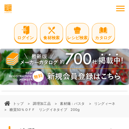
M
ログイン
食材検索
レシピ検索
カタログ
トップ
調理加工品
素材麺：パスタ
リングィーネ
糖質50％ＯＦＦ リングイネタイプ 200g