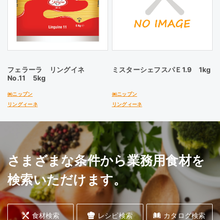
フェラーラ リングイネ
ミスターシェフスパＥ1.9 1kg
No.11 5kg
㈱ニップン
㈱ニップン
リングィーネ
リングィーネ
さまざまな条件から業務用食材を
検索いただけます。
食材検索
レシピ検索
カタログ検索