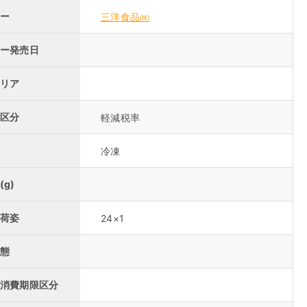
ー
三洋食品㈱
ー発売日
リア
区分
軽減税率
冷凍
(g)
荷姿
24×1
態
消費期限区分