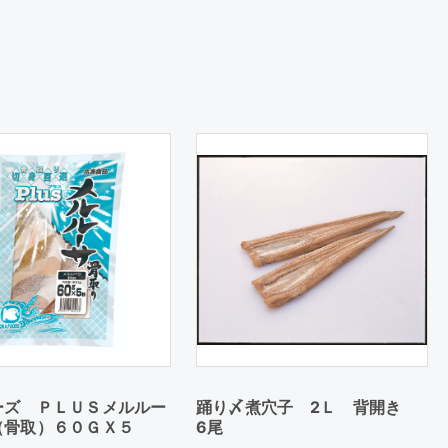
ーズ ＰＬＵＳメルルー
踊り〆煮穴子 2Ｌ 背開き
（骨取）６０ＧＸ５
6尾