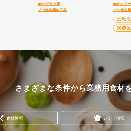
㈱ヤグチ 水産
㈱オカフ
その他魚類加工品
その他魚
25秋
26春
さまざまな条件から業務用食材
食材検索
レシピ検索