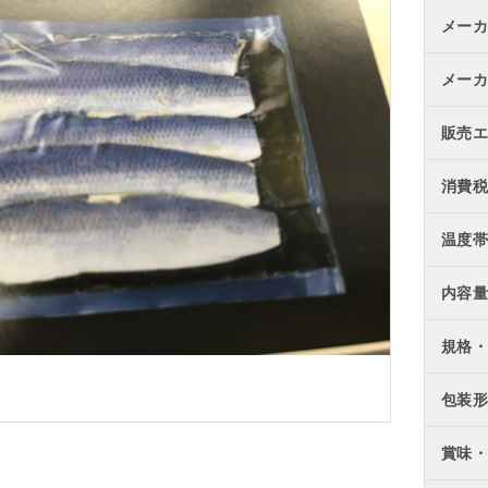
メーカ
メーカ
販売エ
消費税
温度帯
内容量
規格・
包装形
賞味・