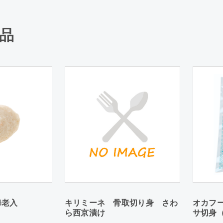
品
海老入
キリミーネ 骨取切り身 さわ
オカフ
ら西京漬け
サ切身