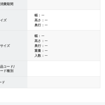
消費期間
幅：
ー
イズ
高さ：
ー
奥行：
ー
幅：
ー
高さ：
ー
サイズ
奥行：
ー
重量：
ー
入数：
ー
品コード/
ード種別
コード