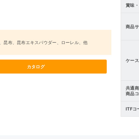
賞味・
商品サ
、昆布、昆布エキスパウダー、ローレル、他
ケース
カタログ
共通商
商品コ
ITF