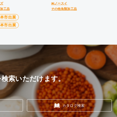
ーズ
㈱ノースイ
類加工品
その他魚類加工品
見本市出展
見本市出展
を検索いただけます。
カタログ検索