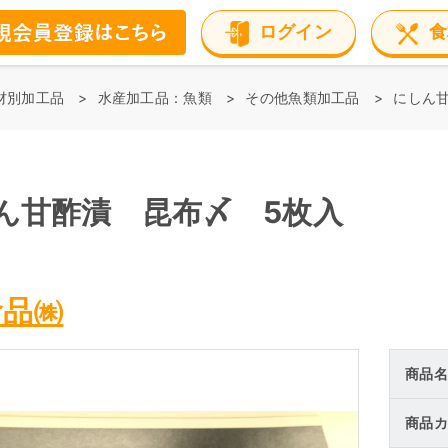
ログイン
食
材別加工品
水産加工品：魚類
その他魚類加工品
にしん
ん甘酢漬 昆布〆 5枚入
食品㈱
商品名
商品カ