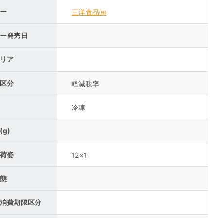
ー
三洋食品㈱
ー発売日
リア
区分
軽減税率
冷凍
(g)
荷姿
12×1
態
消費期限区分