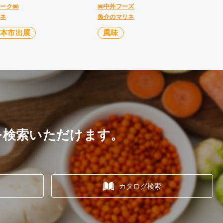
マーク㈱
㈱中外フーズ
リネ
魚介のマリネ
見本市出展
風味
を検索いただけます。
カタログ検索