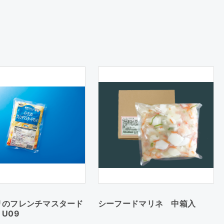
リのフレンチマスタード
シーフードマリネ 中箱入
U09