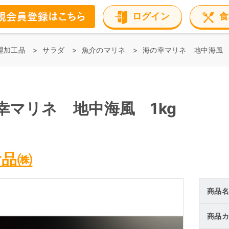
ログイン
食
理加工品
サラダ
魚介のマリネ
海の幸マリネ 地中海風 
幸マリネ 地中海風 1kg
食品㈱
商品名
商品カ