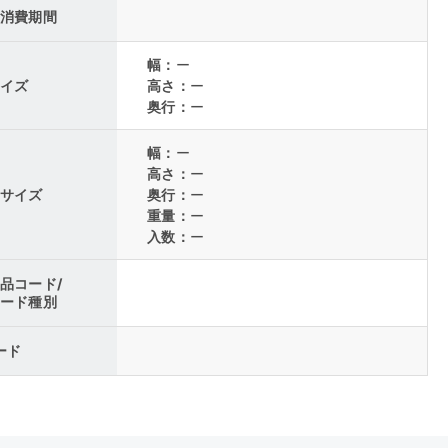
消費期間
幅：
ー
イズ
高さ：
ー
奥行：
ー
幅：
ー
高さ：
ー
サイズ
奥行：
ー
重量：
ー
入数：
ー
品コード/
ード種別
コード