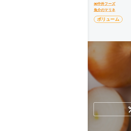
㈱中外フーズ
魚介のマリネ
ボリューム