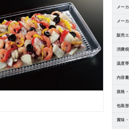
メーカ
メーカ
販売エ
消費税
温度帯
内容量
規格・
包装形
賞味・