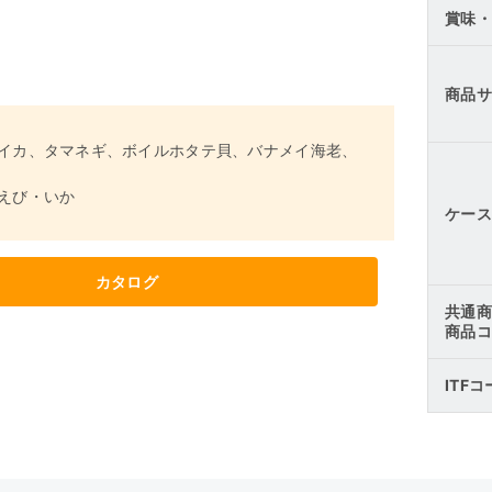
賞味・
商品サ
イカ、タマネギ、ボイルホタテ貝、バナメイ海老、
えび・いか
ケース
カタログ
共通商
商品コ
ITF