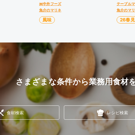
㈱中外フーズ
テーブル
魚介のマリネ
魚介のマ
風味
26春
さまざまな条件から業務用食材
食材検索
レシピ検索