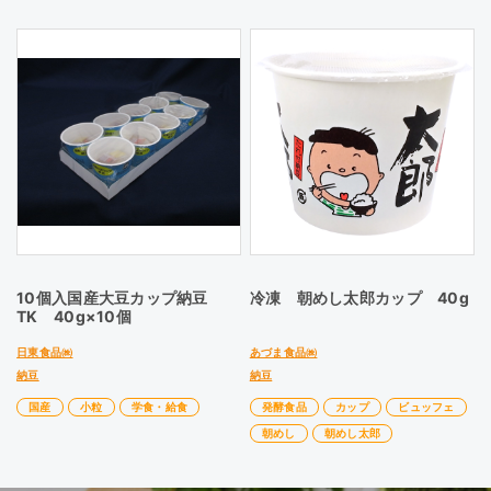
10個入国産大豆カップ納豆
冷凍 朝めし太郎カップ 40g
TK 40g×10個
日東食品㈱
あづま食品㈱
納豆
納豆
国産
小粒
学食・給食
発酵食品
カップ
ビュッフェ
朝めし
朝めし太郎