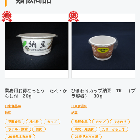
業務用お得なっとう たれ・か
ひきわりカップ納豆 TK （プ
らし付 20g
ラ容器） 30g
日東食品㈱
日東食品㈱
納豆
納豆
発酵食品
極小粒
カップ
発酵食品
カップ
ひきわり
ホテル・旅館
個食
病院・介護食
たれ・からし付
26春見本市出展
26春見本市出展