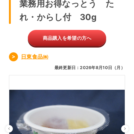
業務用お得なっとう た
れ・からし付 30g
商品購入を希望の方へ
日東食品㈱
最終更新日：2026年8月10日（月）
Previous
Ne