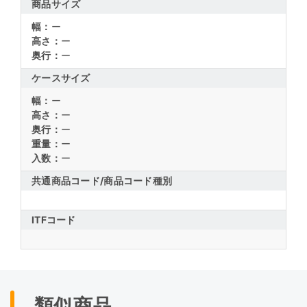
商品サイズ
幅：
ー
高さ：
ー
奥行：
ー
ケースサイズ
幅：
ー
高さ：
ー
奥行：
ー
重量：
ー
入数：
ー
共通商品コード/
商品コード種別
ITFコード
類似商品