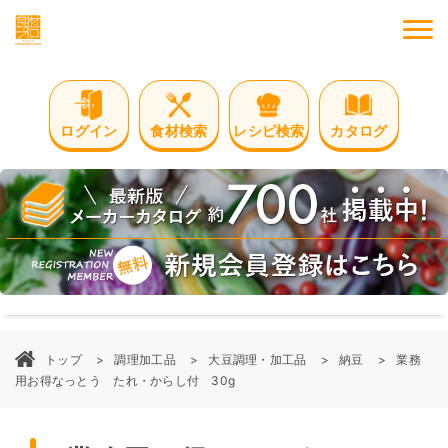
M
ログイン
食材検索
レシピ検索
カタログ
トップ
調理加工品
大豆調理・加工品
納豆
業務
用お得なっとう たれ・からし付 30g