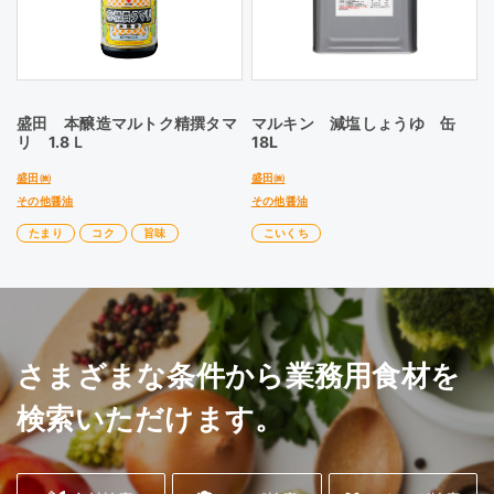
盛田 本醸造マルトク精撰タマ
マルキン 減塩しょうゆ 缶
リ 1.8Ｌ
18L
盛田㈱
盛田㈱
その他醤油
その他醤油
たまり
コク
旨味
こいくち
さまざまな条件から業務用食材を
検索いただけます。