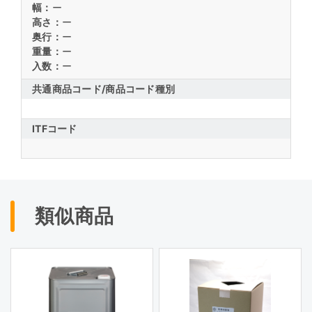
幅：
ー
高さ：
ー
奥行：
ー
重量：
ー
入数：
ー
共通商品コード/
商品コード種別
ITFコード
類似商品