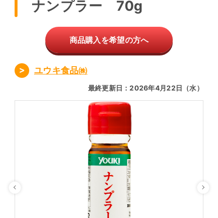
ナンプラー 70g
商品購入を希望の方へ
ユウキ食品㈱
最終更新日：2026年4月22日（水）
Previous
Ne