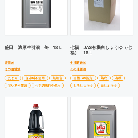
盛田 濃厚生引溜 缶 18Ｌ
七福 JAS有機白しょうゆ（七
福） 18Ｌ
盛田㈱
七福醸造㈱
その他醤油
その他醤油
たまり
保存料不使用
無着色
有機JAS認定
熟成
有機
甘い料不使用
化学調味料不使用
しろしょうゆ
白しょうゆ