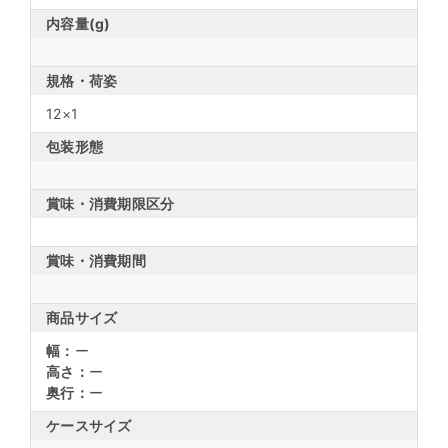
内容量(g)
規格・荷姿
12×1
包装形態
賞味・消費期限区分
賞味・消費期間
商品サイズ
幅：
ー
高さ：
ー
奥行：
ー
ケースサイズ