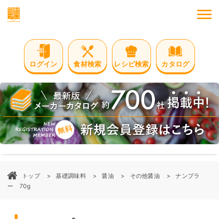
M
ログイン
食材検索
レシピ検索
カタログ
トップ
基礎調味料
醤油
その他醤油
ナンプラ
ー 70g