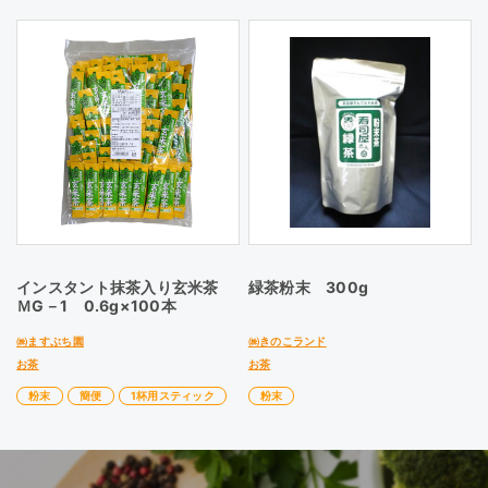
インスタント抹茶入り玄米茶
緑茶粉末 300g
ＭG－1 0.6g×100本
㈱ますぶち園
㈱きのこランド
お茶
お茶
粉末
簡便
1杯用スティック
粉末