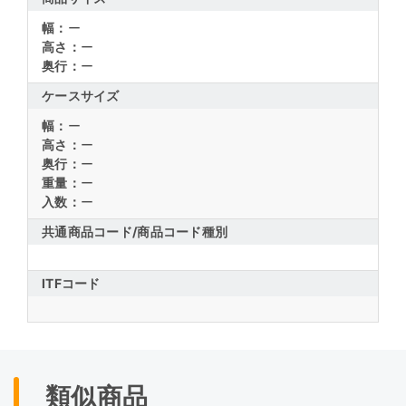
幅：
ー
高さ：
ー
奥行：
ー
ケースサイズ
幅：
ー
高さ：
ー
奥行：
ー
重量：
ー
入数：
ー
共通商品コード/
商品コード種別
ITFコード
類似商品