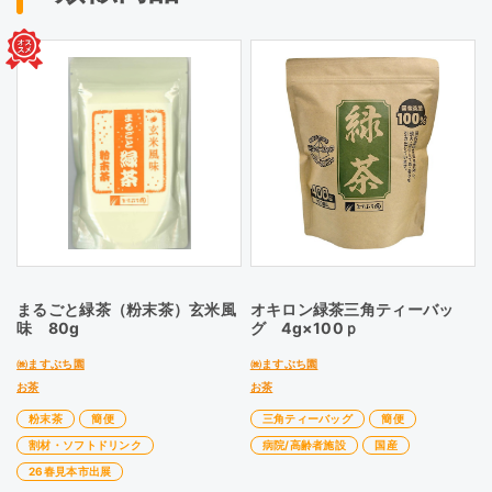
まるごと緑茶（粉末茶）玄米風
オキロン緑茶三角ティーバッ
味 80g
グ 4g×100ｐ
㈱ますぶち園
㈱ますぶち園
お茶
お茶
粉末茶
簡便
三角ティーバッグ
簡便
割材・ソフトドリンク
病院/高齢者施設
国産
26春見本市出展