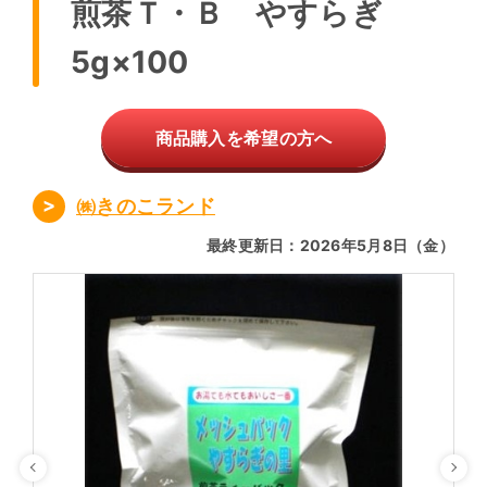
煎茶Ｔ・Ｂ やすらぎ
5g×100
商品購入を希望の方へ
㈱きのこランド
最終更新日：2026年5月8日（金）
Previous
Ne