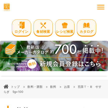
M
ログイン
食材検索
レシピ検索
カタログ
トップ
飲料・酒類
飲料
お茶
煎茶Ｔ・Ｂ やす
らぎ 5g×100