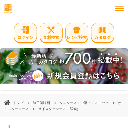
M
ログイン
食材検索
レシピ検索
カタログ
トップ
加工調味料
タレソース：中華・エスニック
オ
イスターソース
オイスターソース 520g