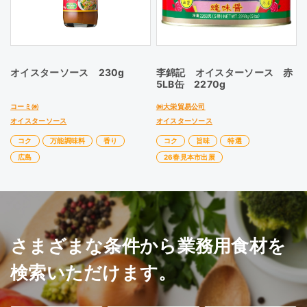
オイスターソース 230g
李錦記 オイスターソース 赤
5LB缶 2270g
コーミ㈱
㈱大栄貿易公司
オイスターソース
オイスターソース
コク
万能調味料
香り
コク
旨味
特選
広島
26春見本市出展
さまざまな条件から業務用食材を
検索いただけます。