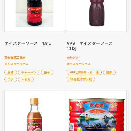
オイスターソース 1.8Ｌ
VPS オイスターソース
1.1kg
富士食品工業㈱
㈱ヤグチ
オイスターソース
オイスターソース
旨味
チャーハン
餃子
VPS_調味料・酒・油
濃厚
コク
うまみ
26春見本市出展