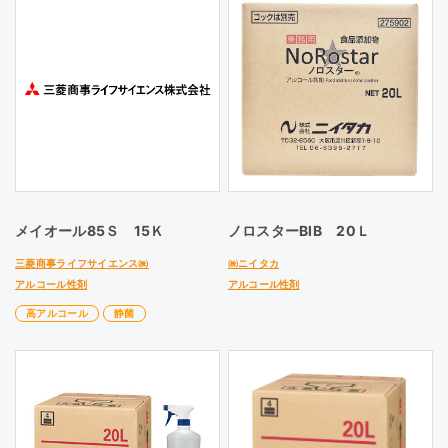
メイオール85Ｓ 15Ｋ
ノロスターBIB 20Ｌ
三菱商事ライフサイエンス㈱
㈱ニイタカ
アルコール性剤
アルコール性剤
高アルコール
静菌