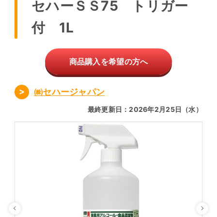
セハーＳＳ75 トリガー
付 1L
商品購入を希望の方へ
㈱セハージャパン
最終更新日：2026年2月25日（水）
Previous
Ne