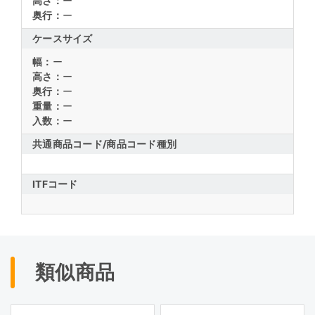
高さ：
ー
奥行：
ー
ケースサイズ
幅：
ー
高さ：
ー
奥行：
ー
重量：
ー
入数：
ー
共通商品コード/
商品コード種別
ITFコード
類似商品