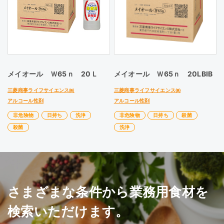
メイオール Ｗ65ｎ 20Ｌ
メイオール Ｗ65ｎ 20LBIB
三菱商事ライフサイエンス㈱
三菱商事ライフサイエンス㈱
アルコール性剤
アルコール性剤
非危険物
日持ち
洗浄
非危険物
日持ち
殺菌
殺菌
洗浄
さまざまな条件から業務用食材を
検索いただけます。