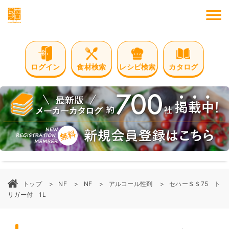
M
ログイン
食材検索
レシピ検索
カタログ
トップ
NF
NF
アルコール性剤
セハーＳＳ75 ト
リガー付 1L