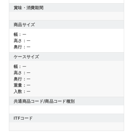
賞味・消費期間
商品サイズ
幅：
ー
高さ：
ー
奥行：
ー
ケースサイズ
幅：
ー
高さ：
ー
奥行：
ー
重量：
ー
入数：
ー
共通商品コード/
商品コード種別
ITFコード