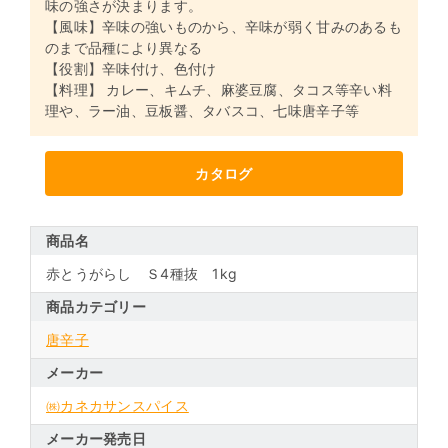
味の強さが決まります。
【風味】辛味の強いものから、辛味が弱く甘みのあるも
のまで品種により異なる
【役割】辛味付け、色付け
【料理】 カレー、キムチ、麻婆豆腐、タコス等辛い料
理や、ラー油、豆板醤、タバスコ、七味唐辛子等
カタログ
商品名
赤とうがらし Ｓ4種抜 1kg
商品カテゴリー
唐辛子
メーカー
㈱カネカサンスパイス
メーカー発売日