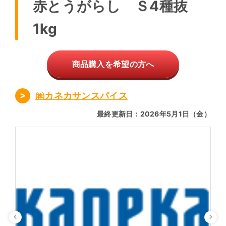
赤とうがらし Ｓ4種抜
1kg
商品購入を希望の方へ
㈱カネカサンスパイス
最終更新日：2026年5月1日（金）
Previous
Ne