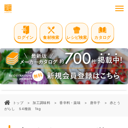
M
ログイン
食材検索
レシピ検索
カタログ
トップ
加工調味料
香辛料・薬味
唐辛子
赤とう
がらし Ｓ4種抜 1kg