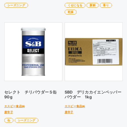
シーズニング
くせになる
新鮮
香り
乾燥
セレクト チリパウダーＳ缶
SBD デリカカイエンペッパー
90g
パウダー 1kg
エスビー食品㈱
エスビー食品㈱
唐辛子
唐辛子
缶
シーズニング