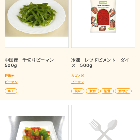
中国産 千切りピーマン
冷凍 レツドピメント ダイ
500g
ス 500g
神栄㈱
カゴメ㈱
ピーマン
ピーマン
IQF
風味
新鮮
厳選
鮮やか