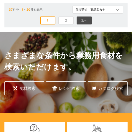
37
件中
1
～
20
件を表示
1
2
次へ
さまざまな条件から業務用食材を
検索いただけます。
食材検索
レシピ検索
カタログ検索