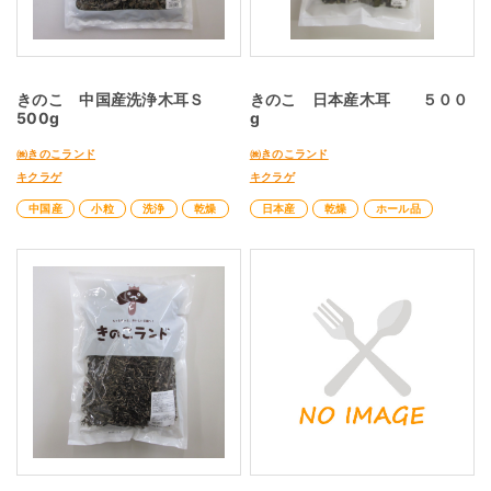
きのこ 中国産洗浄木耳Ｓ
きのこ 日本産木耳 ５００
500g
g
㈱きのこランド
㈱きのこランド
キクラゲ
キクラゲ
中国産
小粒
洗浄
乾燥
日本産
乾燥
ホール品