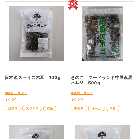
日本産スライス木耳 100g
きのこ フードランド中国産黒
木耳M 500g
㈱きのこランド
㈱きのこランド
キクラゲ
キクラゲ
日本産
スライス
乾燥
中国産
ホール
中粒