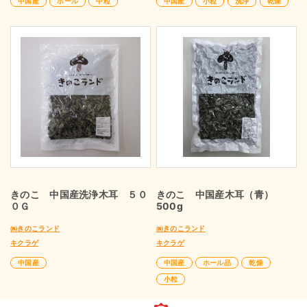
中国産
ホール
中粒
中国産
小粒
洗浄
乾燥
きのこ 中国産洗浄木耳 ５０
きのこ 中国産木耳（青）
０Ｇ
500g
㈱きのこランド
㈱きのこランド
キクラゲ
キクラゲ
中国産
中国産
ホール品
乾燥
小粒