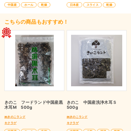
中国産
ホール
乾燥
日本産
スライス
乾燥
こちらの商品もおすすめ！
きのこ フードランド中国産黒
きのこ 中国産洗浄木耳Ｓ
木耳M 500g
500g
㈱きのこランド
㈱きのこランド
キクラゲ
キクラゲ