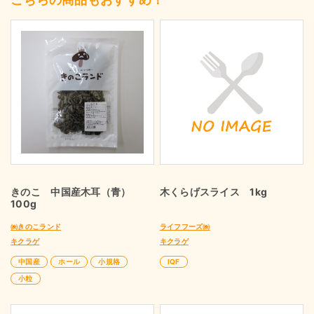
きのこ 中国産木耳（青）
木くらげスライス 1kg
100g
㈱きのこランド
ライフフーズ㈱
キクラゲ
キクラゲ
中国産
ホール
小規格
IQF
小粒