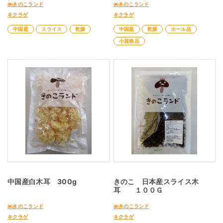
㈱きのこランド
㈱きのこランド
キクラゲ
キクラゲ
中国産
スライス
乾燥
中国産
乾燥
ホール品
小規格品
中国産白木耳 300g
きのこ 日本産スライス木
耳 １００Ｇ
㈱きのこランド
㈱きのこランド
キクラゲ
キクラゲ