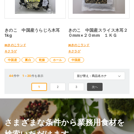
きのこ 中国産うらじろ木耳
きのこ 中国産スライス木耳２
1kg
０mm×２０mm １ＫＧ
㈱きのこランド
㈱きのこランド
キクラゲ
キクラゲ
中国産
裏白
乾燥
ホール
中国産
44
件中
1
～
20
件を表示
1
2
3
次へ
さまざまな条件から業務用食材を
検索いただけます。