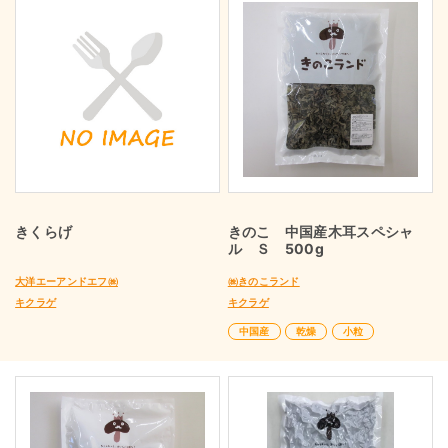
きくらげ
きのこ 中国産木耳スペシャ
ル Ｓ 500g
大洋エーアンドエフ㈱
㈱きのこランド
キクラゲ
キクラゲ
中国産
乾燥
小粒