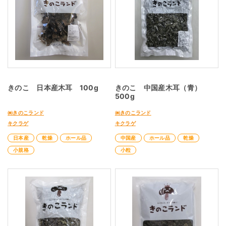
きのこ 日本産木耳 100g
きのこ 中国産木耳（青）
500g
㈱きのこランド
㈱きのこランド
キクラゲ
キクラゲ
日本産
乾燥
ホール品
中国産
ホール品
乾燥
小規格
小粒