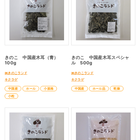
きのこ 中国産木耳（青）
きのこ 中国産木耳スペシャ
100g
ル 500g
㈱きのこランド
㈱きのこランド
キクラゲ
キクラゲ
中国産
ホール
小規格
中国産
ホール品
乾燥
小粒