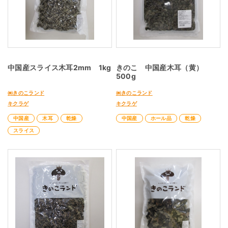
中国産スライス木耳2mm 1kg
きのこ 中国産木耳（黄）
500g
㈱きのこランド
㈱きのこランド
キクラゲ
キクラゲ
中国産
木耳
乾燥
中国産
ホール品
乾燥
スライス