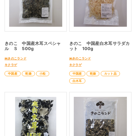
きのこ 中国産木耳スペシャ
きのこ 中国産白木耳サラダカ
ル Ｓ 500g
ット 100g
㈱きのこランド
㈱きのこランド
キクラゲ
キクラゲ
中国産
乾燥
小粒
中国産
乾燥
カット品
白木耳