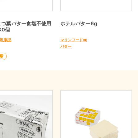
よつ葉バター食塩不使用
ホテルバター6g
30個
㈱乳製品
マリンフード㈱
バター
産