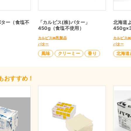
バター（食塩不
「カルピス(株)バター」
北海道
450g（食塩不使用）
450g×
カルピス㈱乳製品
カルピス
バター
バター
風味
クリーミー
香り
北海道
もおすすめ！