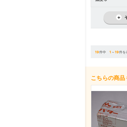
19
件中
1
～
19
件を
こちらの商品