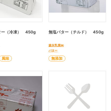
ー（冷凍） 450g
無塩バター（チルド） 450g
㈱
森永乳業㈱
バター
風味
無添加