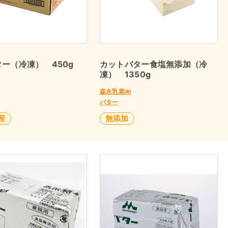
ー（冷凍） 450g
カットバター食塩無添加（冷
凍） 1350g
㈱
森永乳業㈱
バター
産
無添加