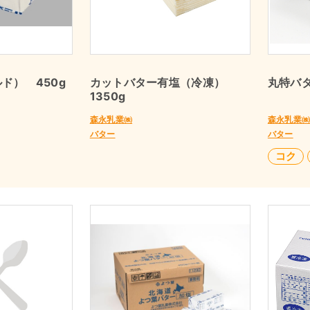
ド） 450g
カットバター有塩（冷凍）
丸特バタ
1350g
森永乳業㈱
森永乳業
バター
バター
コク