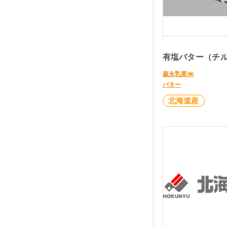
有塩バター（チル
森永乳業㈱
バター
北海道産