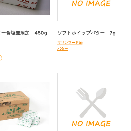
ー食塩無添加 450g
ソフトホイップバター 7g
㈱
マリンフード㈱
バター