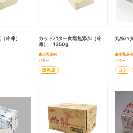
塩（冷凍）
カットバター食塩無添加（冷
丸特バタ
凍） 1350g
森永乳業㈱
森永乳業
バター
バター
無添加
コク