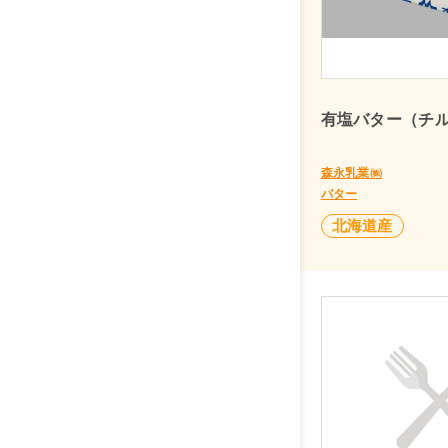
有塩バター（チル
森永乳業㈱
バター
北海道産