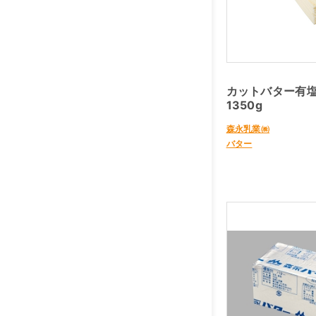
カットバター有
1350g
森永乳業㈱
バター