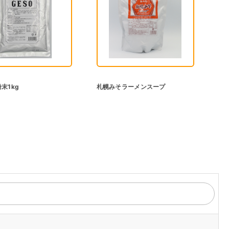
末1kg
札幌みそラーメンスープ