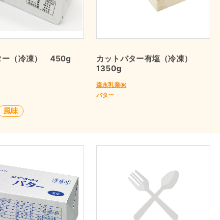
ー（冷凍） 450g
カットバター有塩（冷凍）
1350g
㈱
森永乳業㈱
バター
風味