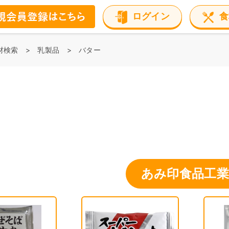
ログイン
食
材検索
乳製品
バター
あみ印食品工業