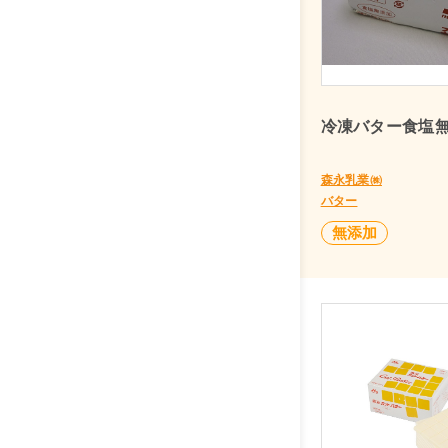
冷凍バター食塩無
森永乳業㈱
バター
無添加