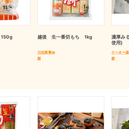
150g
越後 生一番切もち 1kg
濃厚み
使用)
川光商事㈱
ケーオー
餅
餅