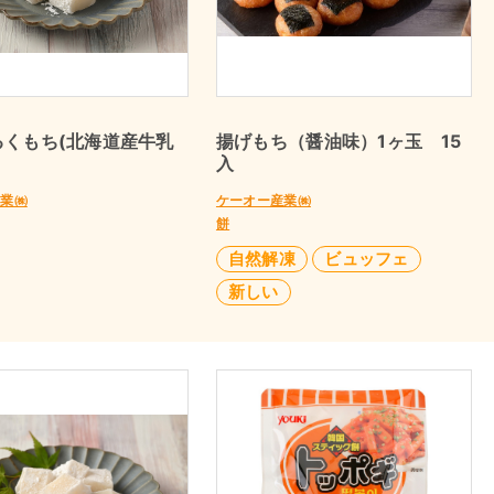
るくもち(北海道産牛乳
揚げもち（醤油味）1ヶ玉 15
入
産業㈱
ケーオー産業㈱
餅
自然解凍
ビュッフェ
新しい