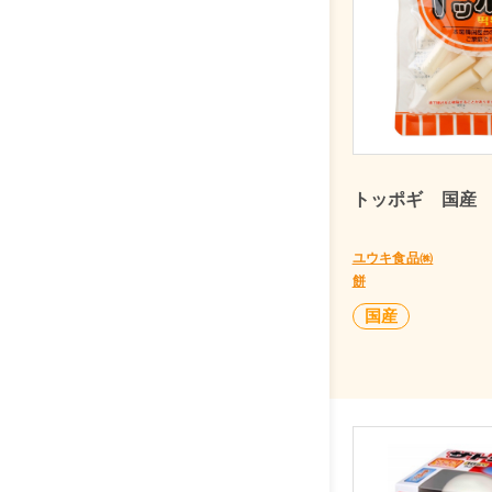
トッポギ 国産 
ユウキ食品㈱
餅
国産