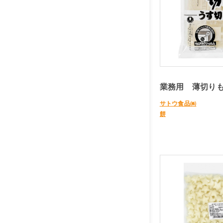
業務用 薄切りも
サトウ食品㈱
餅