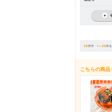
26
件中
1
～
20
件
こちらの商品