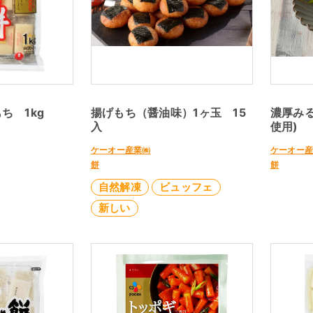
ち 1kg
揚げもち（醤油味）1ヶ玉 15
濃厚み
入
使用)
ケーオー産業㈱
ケーオー
餅
餅
自然解凍
ビュッフェ
新しい