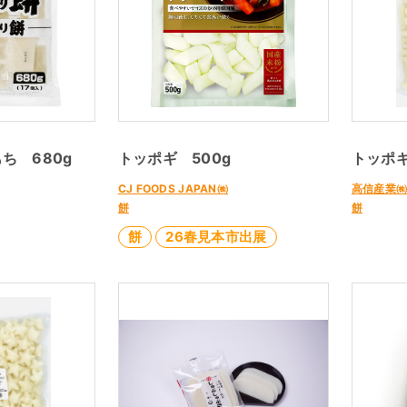
ち 680g
トッポギ 500g
トッポ
CJ FOODS JAPAN㈱
高信産業
餅
餅
餅
26春見本市出展