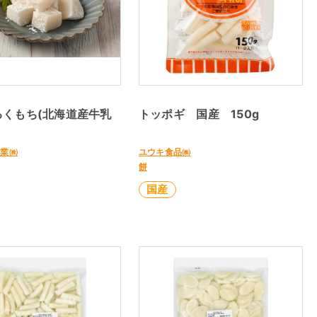
るくもち(北海道産牛乳
トッポギ 国産 150g
産業㈱
ユウキ食品㈱
餅
国産