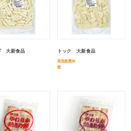
ギ 大新食品
トック 大新食品
㈱
高信産業㈱
餅