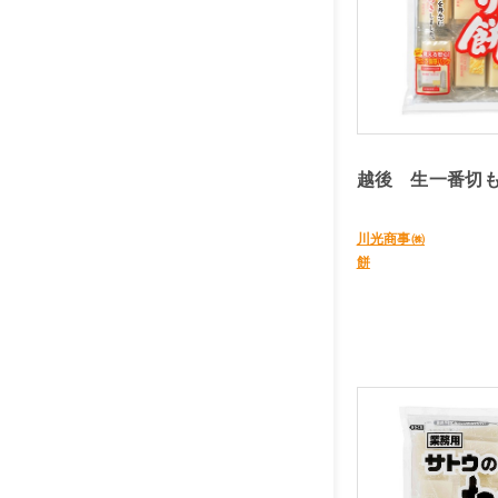
越後 生一番切も
川光商事㈱
餅