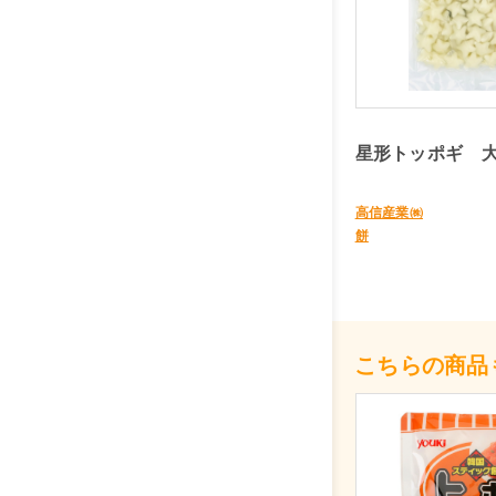
星形トッポギ 
高信産業㈱
餅
こちらの商品