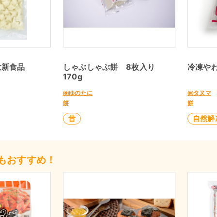
大新食品
しゃぶしゃぶ餅 8枚入り
冷凍やわ
170g
㈱ゆのたに
㈱タヌマ
餅
餅
昔
自然解
もおすすめ！