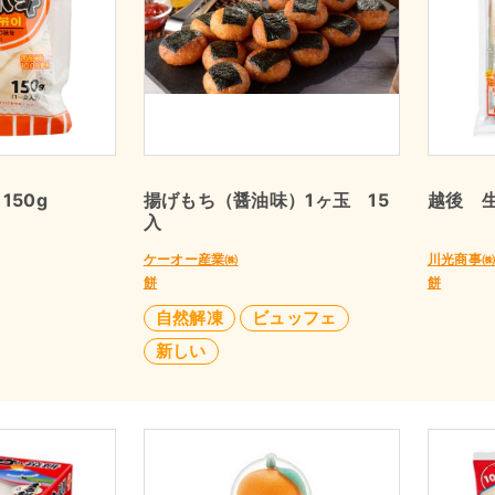
150g
揚げもち（醤油味）1ヶ玉 15
越後 生
入
ケーオー産業㈱
川光商事
餅
餅
自然解凍
ビュッフェ
新しい