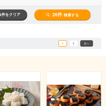
26件
条件をクリア
検索する
1
2
次へ