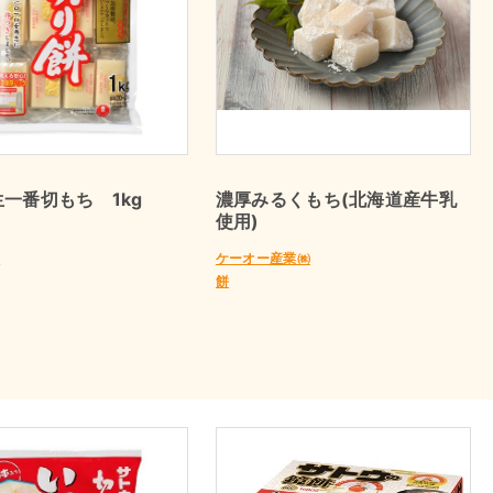
一番切もち 1kg
濃厚みるくもち(北海道産牛乳
使用)
㈱
ケーオー産業㈱
餅