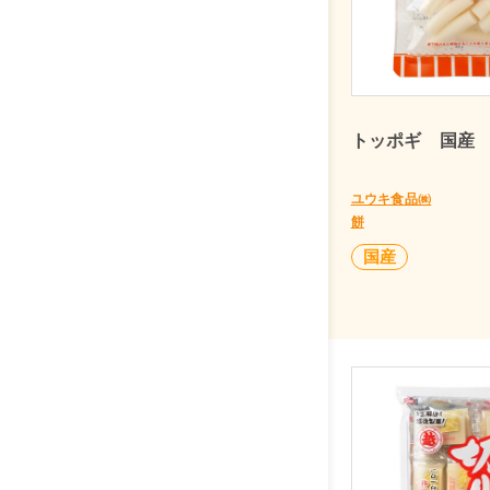
トッポギ 国産 
ユウキ食品㈱
餅
国産