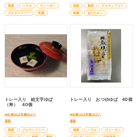
国産
ハラル
ヴィーガン
国産
風味
グルテンフリー
グルテンフリー
乾燥
乾燥
あたたかい
トレー入り 絵文字ゆば
トレー入り おつゆゆば 40個
（寿） 40個
㈱比叡ゆば本舗ゆば八
㈱比叡ゆば本舗ゆば八
湯葉
湯葉
国産
グルテンフリー
国産
ハラル
ヴィーガン