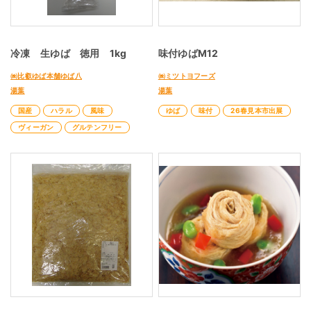
冷凍 生ゆば 徳用 1kg
味付ゆばM12
㈱比叡ゆば本舗ゆば八
㈱ミツトヨフーズ
湯葉
湯葉
国産
ハラル
風味
ゆば
味付
26春見本市出展
ヴィーガン
グルテンフリー