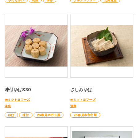
やわらかい
乾燥
季節
グルテンフリー
北海道産
味付ゆばS30
さしみゆば
㈱ミツトヨフーズ
㈱ミツトヨフーズ
湯葉
湯葉
ゆば
味付
26春見本市出展
26春見本市出展