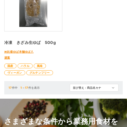
冷凍 きざみ生ゆば 500g
㈱比叡ゆば本舗ゆば八
湯葉
国産
ハラル
風味
ヴィーガン
グルテンフリー
17
件中
1
～
17
件を表示
さまざまな条件から業務用食材を