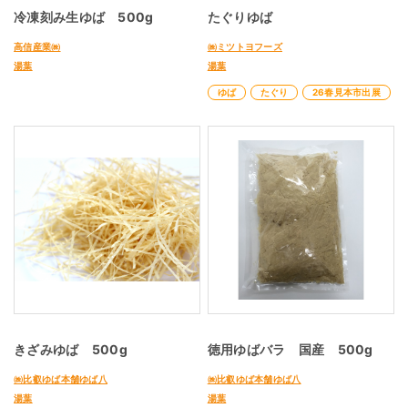
冷凍刻み生ゆば 500g
たぐりゆば
高信産業㈱
㈱ミツトヨフーズ
湯葉
湯葉
ゆば
たぐり
26春見本市出展
きざみゆば 500g
徳用ゆばバラ 国産 500g
㈱比叡ゆば本舗ゆば八
㈱比叡ゆば本舗ゆば八
湯葉
湯葉