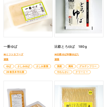
一番ゆば
比叡とろゆば 180g
㈱ミツトヨフーズ
㈱比叡ゆば本舗ゆば八
湯葉
湯葉
ゆば
さしみゆば
さしみ湯葉
国産
風味
グルテンフリー
26春見本市出展
やわらかい
クリーミー