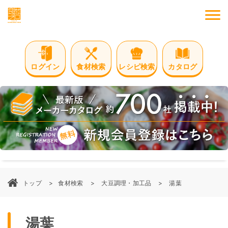
M
ログイン
食材検索
レシピ検索
カタログ
トップ
食材検索
大豆調理・加工品
湯葉
湯葉