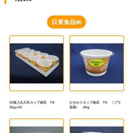
日東食品㈱
10個入丸大豆カップ納豆 TK
ひきわりカップ納豆 TK （プラ
30g×10
容器） 40g