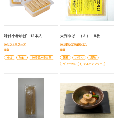
味付小巻ゆば 12本入
大判ゆば （Ａ） 8枚
㈱ミツトヨフーズ
㈱比叡ゆば本舗ゆば八
湯葉
湯葉
ゆば
味付
26春見本市出展
国産
ハラル
風味
ヴィーガン
グルテンフリー