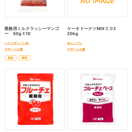
業務用ミルクラッシーマンゴ
ケーキドーナツMIXＣＯ2
ー 50gＸ10
20kg
ハウスギャバン㈱
㈱ニップン
デザートの素
デザートの素
風味
簡便