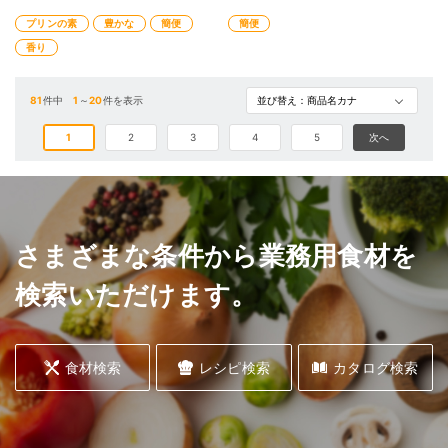
プリンの素
豊かな
簡便
簡便
香り
81
件中
1
～
20
件を表示
1
2
3
4
5
次へ
さまざまな条件から業務用食材を
検索いただけます。
食材検索
レシピ検索
カタログ検索