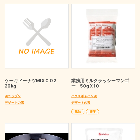
ケーキドーナツMIXＣＯ2
業務用ミルクラッシーマンゴ
20kg
ー 50gＸ10
㈱ニップン
ハウスギャバン㈱
デザートの素
デザートの素
風味
簡便