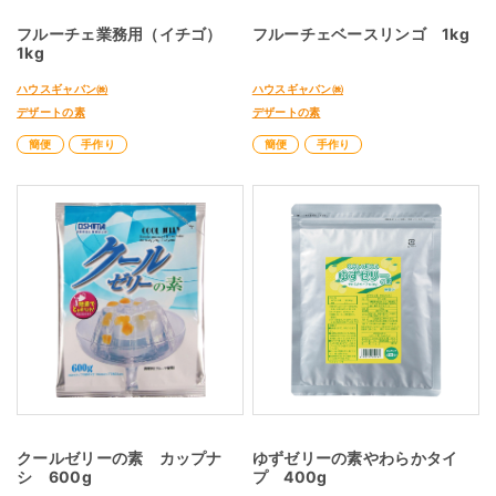
フルーチェ業務用（イチゴ）
フルーチェベースリンゴ 1kg
1kg
ハウスギャバン㈱
ハウスギャバン㈱
デザートの素
デザートの素
簡便
手作り
簡便
手作り
クールゼリーの素 カップナ
ゆずゼリーの素やわらかタイ
シ 600g
プ 400g