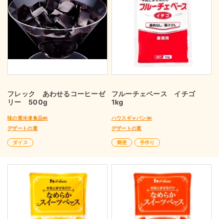
フレック あわせるコーヒーゼ
フルーチェベース イチゴ
リー 500g
1kg
味の素冷凍食品㈱
ハウスギャバン㈱
デザートの素
デザートの素
ダイス
簡便
手作り