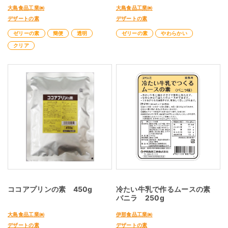
大島食品工業㈱
大島食品工業㈱
デザートの素
デザートの素
ゼリーの素
簡便
透明
ゼリーの素
やわらかい
クリア
ココアプリンの素 450g
冷たい牛乳で作るムースの素
バニラ 250g
大島食品工業㈱
伊那食品工業㈱
デザートの素
デザートの素