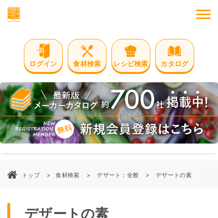
M
ログイン
食材検索
レシピ検索
カタログ
トップ
食材検索
デザート：全般
デザートの素
デザートの素