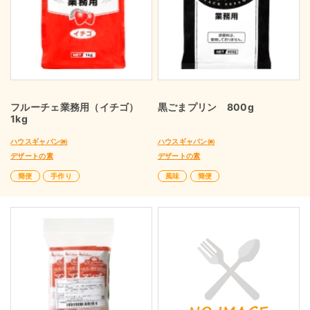
フルーチェ業務用（イチゴ）
黒ごまプリン 800g
1kg
ハウスギャバン㈱
ハウスギャバン㈱
デザートの素
デザートの素
簡便
手作り
風味
簡便