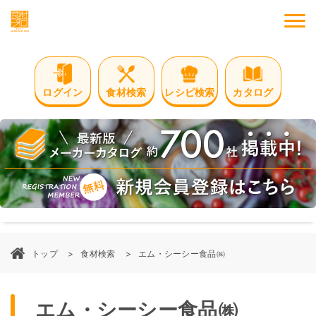
M
ログイン
食材検索
レシピ検索
カタログ
トップ
食材検索
エム・シーシー食品㈱
エム・シーシー食品㈱