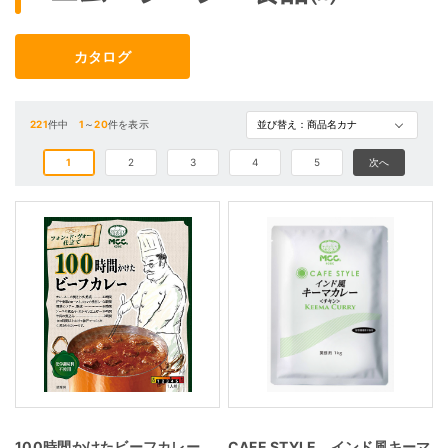
カタログ
221
件中
1
～
20
件を表示
1
2
3
4
5
次へ
100時間かけたビーフカレー
CAFE STYLE インド風キーマ