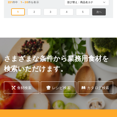
221
件中
1
～
20
件を表示
1
2
3
4
5
次へ
さまざまな条件から業務用食材を
検索いただけます。
食材検索
レシピ検索
カタログ検索