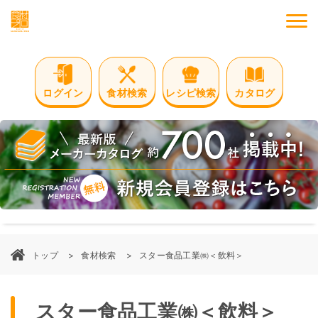
M
ログイン
食材検索
レシピ検索
カタログ
トップ
食材検索
スター食品工業㈱＜飲料＞
スター食品工業㈱＜飲料＞