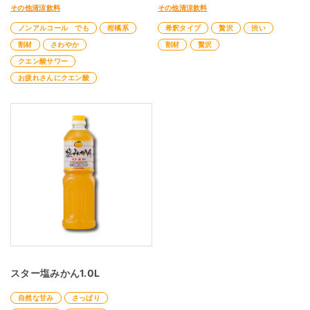
その他清涼飲料
その他清涼飲料
ノンアルコール でも
柑橘系
希釈タイプ
贅沢
渋い
割材
さわやか
割材
贅沢
クエン酸サワー
お疲れさんにクエン酸
スター塩みかん1.0L
自然な甘み
さっぱり