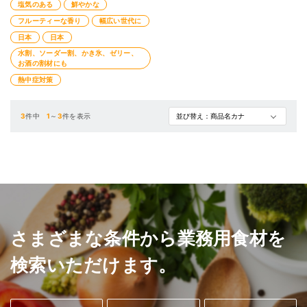
塩気のある
鮮やかな
フルーティーな香り
幅広い世代に
日本
日本
水割、ソーダー割、かき氷、ゼリー、
お酒の割材にも
熱中症対策
3
件中
1
～
3
件を表示
さまざまな条件から業務用食材を
検索いただけます。