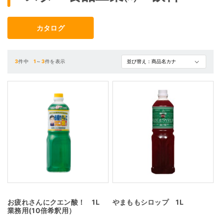
カタログ
3
件中
1
～
3
件を表示
お疲れさんにクエン酸！ 1L
やまももシロップ 1L
業務用(10倍希釈用）