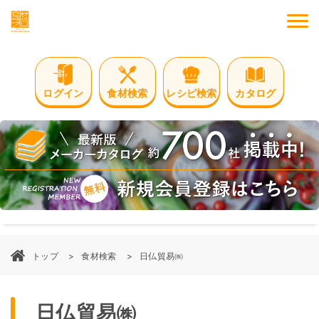
M
ログイン
食材検索
レシピ検索
カタログ
トップ
食材検索
日仏貿易㈱
日仏貿易㈱