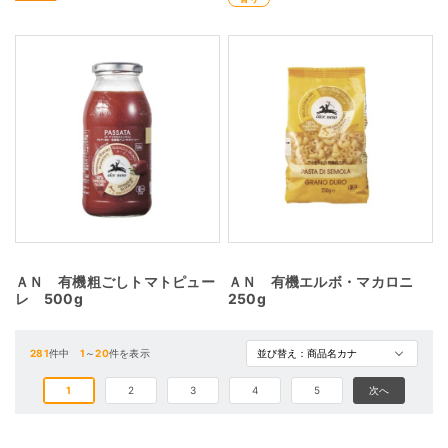
ＡＮ 有機粗ごしトマトピュー
ＡＮ 有機エルボ・マカロニ
レ 500g
250g
281
件中
1
～
20
件を表示
1
2
3
4
5
次へ