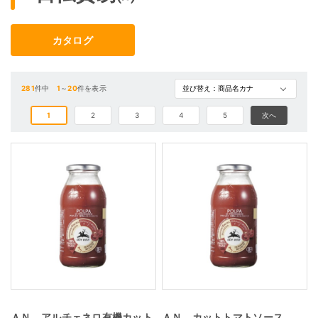
カタログ
281
件中
1
～
20
件を表示
1
2
3
4
5
次へ
ＡＮ アルチェネロ有機カット
ＡＮ カットトマトソース