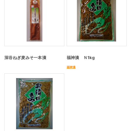
深谷ねぎ麦みそ一本漬
福神漬 Ｎ1kg
福神漬