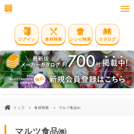
M
ログイン
食材検索
レシピ検索
カタログ
トップ
食材検索
マルツ食品㈱
マルツ食品㈱