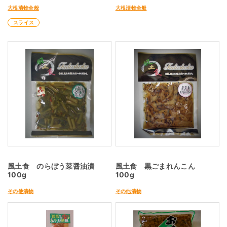
大根漬物全般
大根漬物全般
スライス
風土食 のらぼう菜醤油漬
風土食 黒ごまれんこん
100g
100g
その他漬物
その他漬物