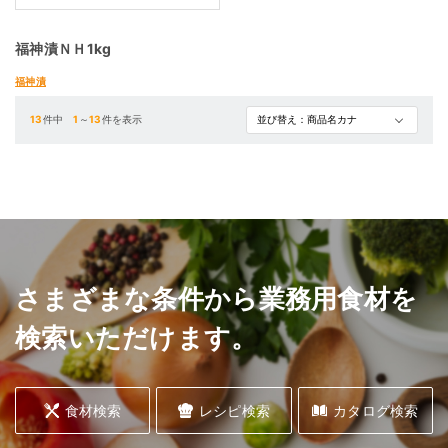
福神漬ＮＨ1kg
福神漬
13
件中
1
～
13
件を表示
さまざまな条件から業務用食材を
検索いただけます。
食材検索
レシピ検索
カタログ検索