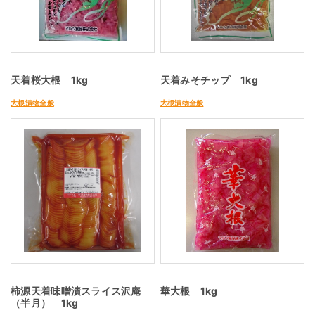
天着桜大根 1kg
天着みそチップ 1kg
大根漬物全般
大根漬物全般
柿源天着味噌漬スライス沢庵
華大根 1kg
（半月） 1kg