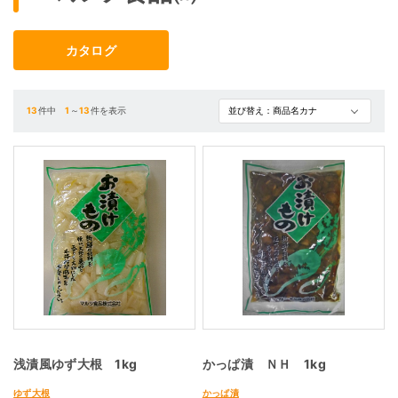
カタログ
13
件中
1
～
13
件を表示
浅漬風ゆず大根 1kg
かっぱ漬 ＮＨ 1kg
ゆず大根
かっぱ漬