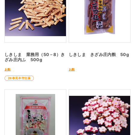
しきしま 業務用（50－8）き
しきしま きざみ庄内麩 50g
ざみ庄内ふ 500g
お麩
お麩
26春見本市出展