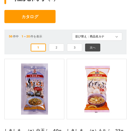
カタログ
56
件中
1
～
20
件を表示
1
2
3
次へ
しきしま （g）白玉ふ 40g
しきしま （g）もちふ 23g