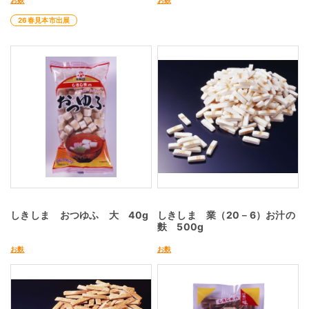
26春見本市出展
しきしま おつゆふ 大 40g
しきしま 業（20－6）お汁の
麩 500g
お麩
お麩