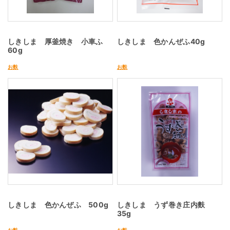
しきしま 厚釜焼き 小車ふ
しきしま 色かんぜふ40g
60g
お麩
お麩
しきしま 色かんぜふ 500g
しきしま うず巻き庄内麩
35g
お麩
お麩