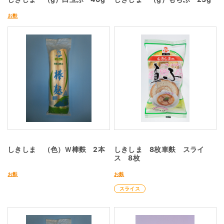
お麩
しきしま （色）Ｗ棒麩 2本
しきしま 8枚車麩 スライ
ス 8枚
お麩
お麩
スライス