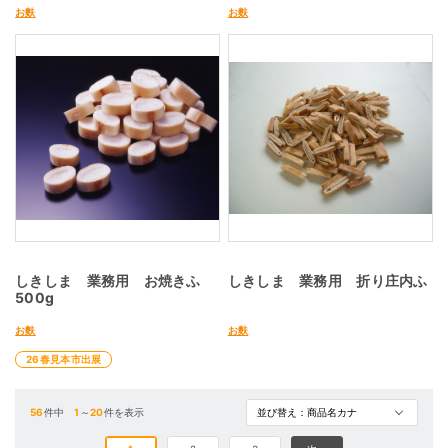
お麩
お麩
しきしま 業務用 お焼きふ
しきしま 業務用 折り庄内ふ
500g
お麩
お麩
26春見本市出展
56
件中
1
～
20
件を表示