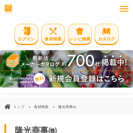
M
ログイン
食材検索
レシピ検索
カタログ
トップ
食材検索
隆光商事㈱
隆光商事㈱