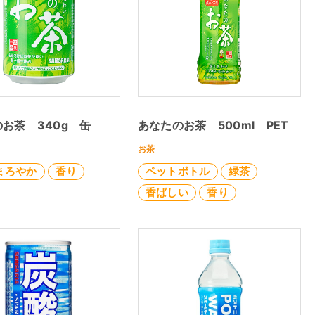
お茶 340g 缶
あなたのお茶 500ml PET
お茶
まろやか
香り
ペットボトル
緑茶
香ばしい
香り