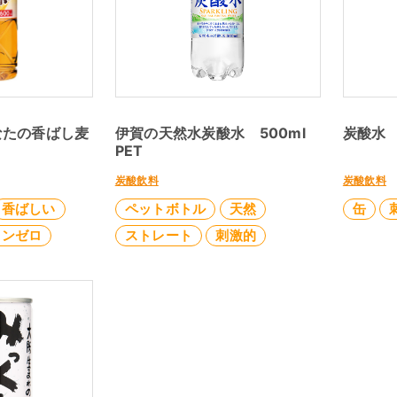
なたの香ばし麦
伊賀の天然水炭酸水 500ml
炭酸水 
PET
炭酸飲料
炭酸飲料
香ばしい
ペットボトル
天然
缶
インゼロ
ストレート
刺激的