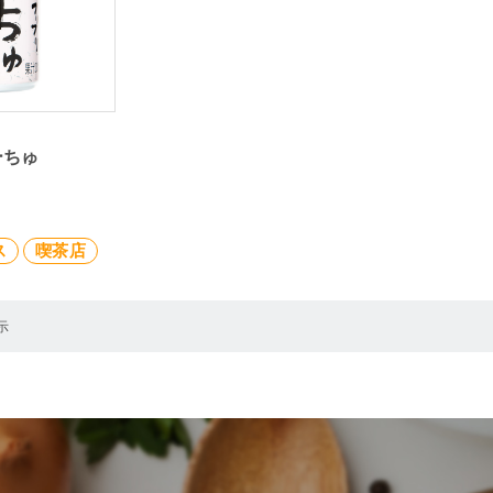
ーちゅ
ス
喫茶店
示