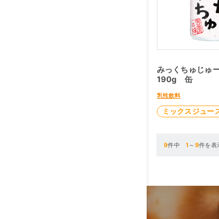
みっくちゅじゅ
190g 缶
乳性飲料
ミックスジュー
9
件中
1
～
9
件を表