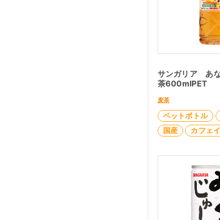
サンガリア あ
茶600mlPET
麦茶
ペットボトル
国産
カフェ