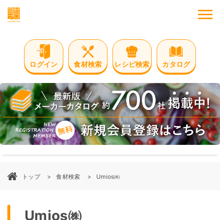
M
ログイン
食材検索
レシピ検索
カタログ
トップ
食材検索
Umios㈱
Umios㈱