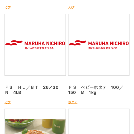
えび
えび
ＦＳ ＨＬ／ＢＴ 26／30
ＦＳ ベビーホタテ 100／
Ｎ 4LB
150 Ｍ 1kg
えび
ホタテ