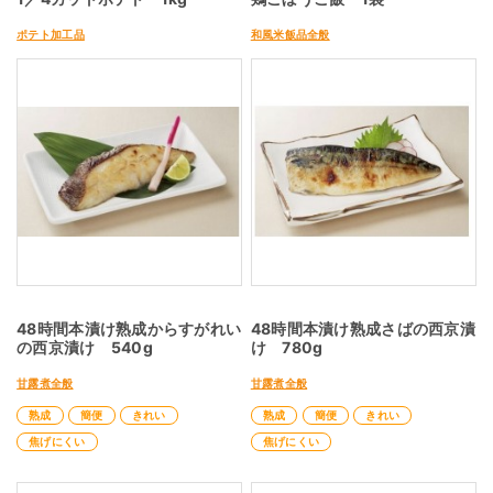
ポテト加工品
和風米飯品全般
48時間本漬け熟成からすがれい
48時間本漬け熟成さばの西京漬
の西京漬け 540g
け 780g
甘露煮全般
甘露煮全般
熟成
簡便
きれい
熟成
簡便
きれい
焦げにくい
焦げにくい