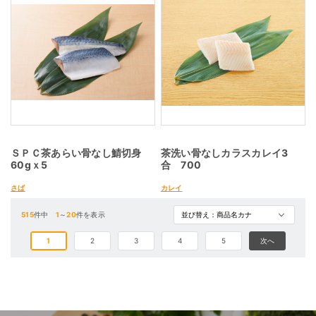
ＳＰＣ茶あらい骨なし鯖切身
茶洗い骨なしカラスカレイ3
60gｘ5
合 700
さば
カレイ
515
件中
1
～
20
件を表示
1
2
3
4
5
次へ