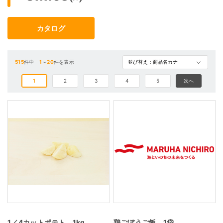
カタログ
515
件中
1
～
20
件を表示
1
2
3
4
5
次へ
1／4カットポテト 1kg
鶏ごぼうご飯 1袋