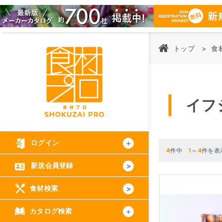
トップ
食
イフ
ログイン
4
件中
1
～
4
件を表
新規会員登録
食材検索
カタログ検索