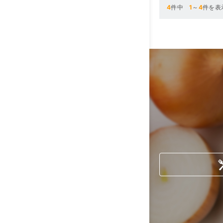
4
件中
1
～
4
件を表