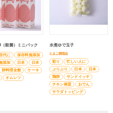
卵（殺菌）ミニパック
水煮ゆで玉子
たまご調理品
世代に
保存料無添加
彩り
忙しい人に
無添加
日本
日本
ぷりぷり
日本
日本
卵料理全般
ケーキ
鶏卵
サンドイッチ
オムレツ
チキン南蛮
おでん
サラダトッピング