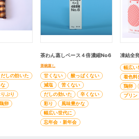
茶わん蒸しベース４倍濃縮No6
凍結全
茶碗蒸し
幅広い
だしの効いた
甘くない
酸っぱくない
着色料
かな
減塩
苦くない
鶏卵
ぷりぷり
だしの効いた
辛くない
プリン
鶏卵
彩り
風味豊かな
幅広い世代に
忘年会・新年会