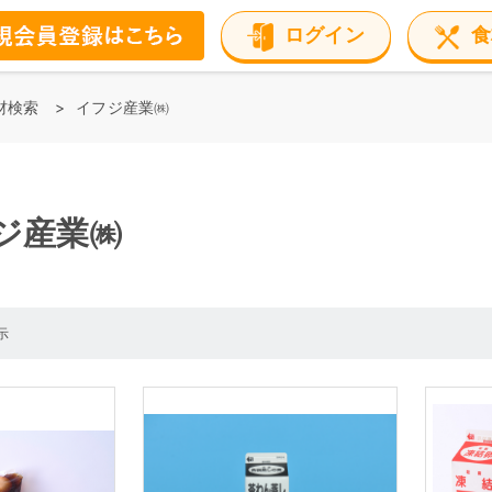
ログイン
食
材検索
イフジ産業㈱
ジ産業㈱
示