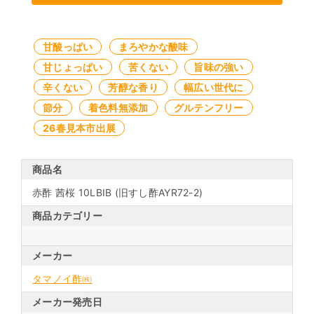
甘酸っぱい
まろやかな酸味
甘じょっぱい
苦くない
旨味の強い
辛くない
芳醇な香り
幅広い世代に
節分
着色料無添加
グルテンフリー
26春見本市出展
商品名
赤酢 茜桜 10LBIB (旧すし酢AYR72-2)
商品カテゴリー
メーカー
タマノイ酢㈱
メーカー発売日