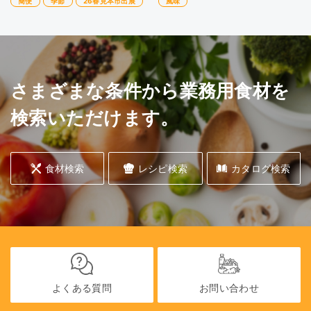
簡便
季節
26春見本市出展
風味
さまざまな条件から業務用食材を
検索いただけます。
食材検索
レシピ検索
カタログ検索
よくある質問
お問い合わせ