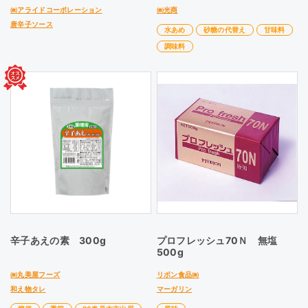
㈱アライドコーポレーション
㈱光商
唐辛子ソース
水あめ
砂糖の代替え
甘味料
調味料
辛子あえの素 300g
プロフレッシュ70Ｎ 無塩
500g
㈱丸美屋フーズ
リボン食品㈱
和え物タレ
マーガリン