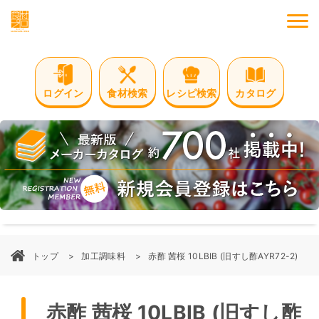
M
ログイン
食材検索
レシピ検索
カタログ
トップ
加工調味料
赤酢 茜桜 10LBIB (旧すし酢AYR72-2)
赤酢 茜桜 10LBIB (旧すし酢