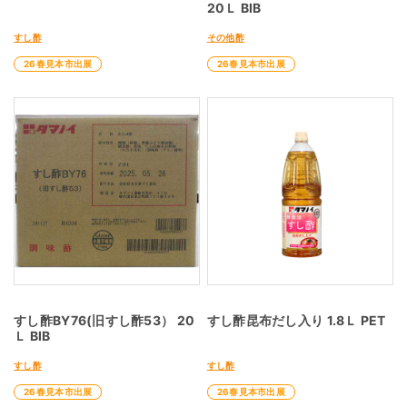
20Ｌ BIB
すし酢
その他酢
26春見本市出展
26春見本市出展
すし酢BY76(旧すし酢53） 20
すし酢昆布だし入り 1.8Ｌ PET
Ｌ BIB
すし酢
すし酢
26春見本市出展
26春見本市出展