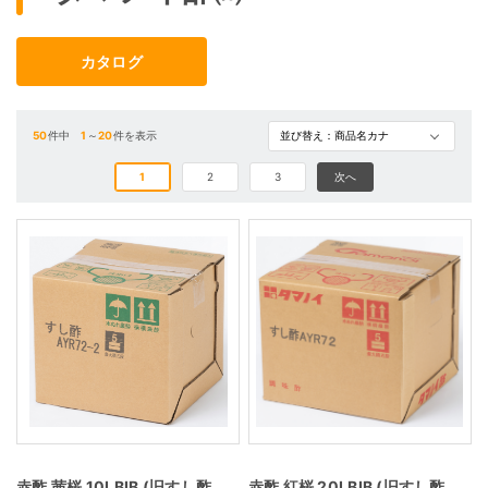
カタログ
50
件中
1
～
20
件を表示
1
2
3
次へ
赤酢 茜桜 10LBIB (旧すし酢
赤酢 紅桜 20LBIB (旧すし酢