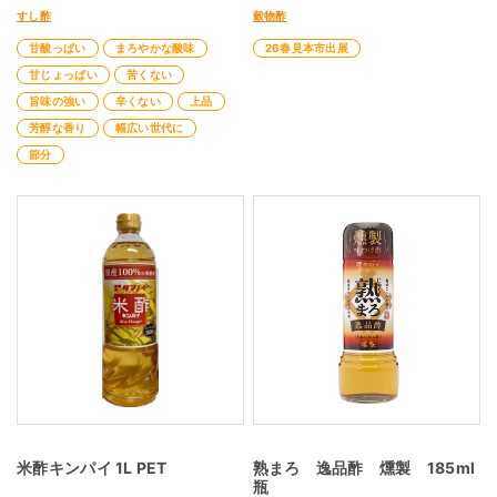
すし酢
穀物酢
甘酸っぱい
まろやかな酸味
26春見本市出展
甘じょっぱい
苦くない
旨味の強い
辛くない
上品
芳醇な香り
幅広い世代に
節分
米酢キンパイ 1L PET
熟まろ 逸品酢 燻製 185ml
瓶