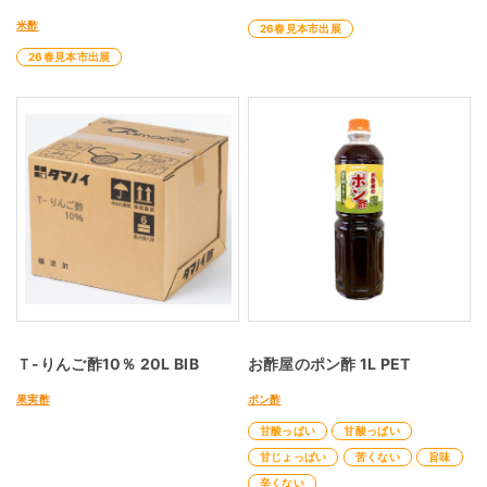
米酢
26春見本市出展
26春見本市出展
Ｔ-りんご酢10％ 20L BIB
お酢屋のポン酢 1L PET
果実酢
ポン酢
甘酸っぱい
甘酸っぱい
甘じょっぱい
苦くない
旨味
辛くない