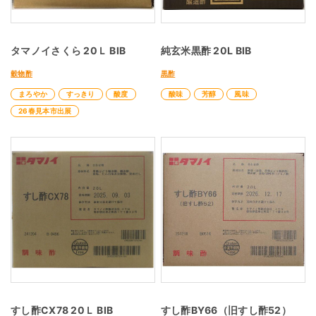
タマノイさくら 20Ｌ BIB
純玄米黒酢 20L BIB
穀物酢
黒酢
まろやか
すっきり
酸度
酸味
芳醇
風味
26春見本市出展
すし酢CX78 20Ｌ BIB
すし酢BY66（旧すし酢52）