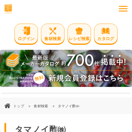
M
ログイン
食材検索
レシピ検索
カタログ
トップ
食材検索
タマノイ酢㈱
タマノイ酢㈱