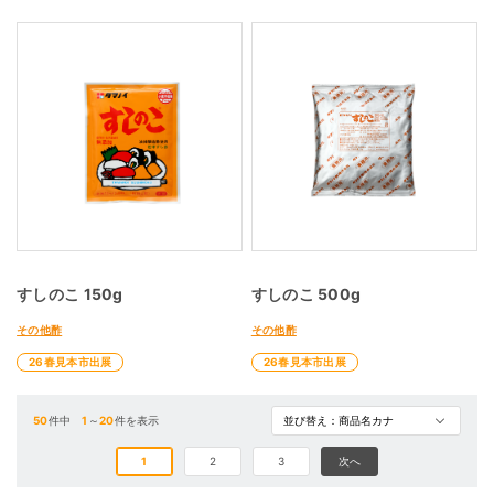
すしのこ 150g
すしのこ 500g
その他酢
その他酢
26春見本市出展
26春見本市出展
50
件中
1
～
20
件を表示
1
2
3
次へ