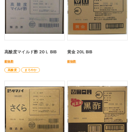
高酸度マイルド酢 20Ｌ BIB
黄金 20L BIB
穀物酢
穀物酢
高酸度
まろやか