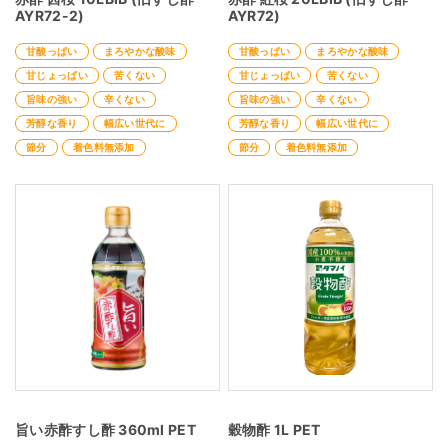
AYR72-2)
AYR72)
甘酸っぱい
まろやかな酸味
甘酸っぱい
まろやかな酸味
甘じょっぱい
苦くない
甘じょっぱい
苦くない
旨味の強い
辛くない
旨味の強い
辛くない
芳醇な香り
幅広い世代に
芳醇な香り
幅広い世代に
節分
着色料無添加
節分
着色料無添加
旨い赤酢すし酢 360ml PET
穀物酢 1L PET