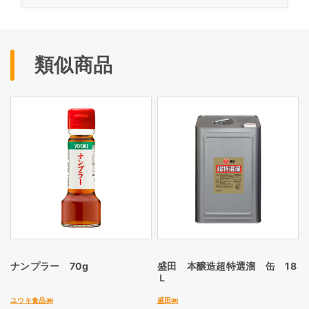
類似商品
ナンプラー 70g
盛田 本醸造超特選溜 缶 18
Ｌ
ユウキ食品㈱
盛田㈱