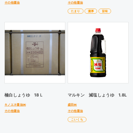
その他醤油
その他醤油
たまり
濃厚
旨味
極白しょうゆ 18Ｌ
マルキン 減塩しょうゆ 1.8L
キノエネ醤油㈱
盛田㈱
その他醤油
その他醤油
こいくち