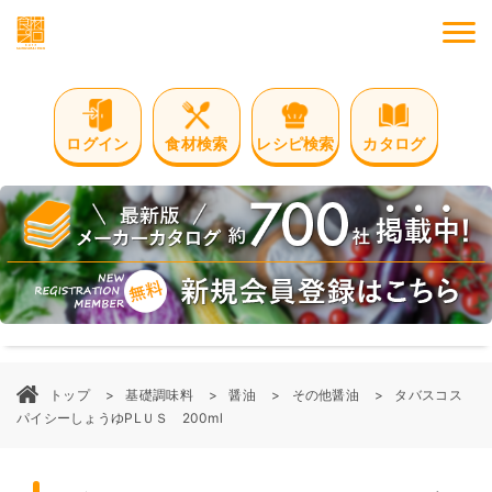
M
ログイン
食材検索
レシピ検索
カタログ
トップ
基礎調味料
醤油
その他醤油
タバスコス
パイシーしょうゆPLＵＳ 200ml