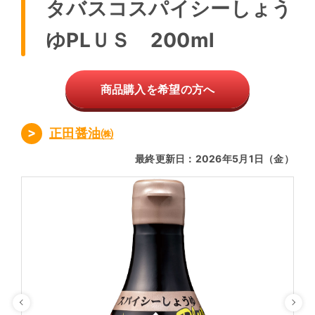
タバスコスパイシーしょう
ゆPLＵＳ 200ml
商品購入を希望の方へ
正田醤油㈱
最終更新日：2026年5月1日（金）
Previous
Ne