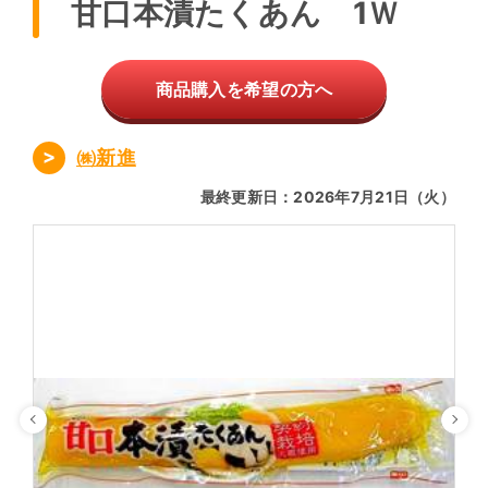
甘口本漬たくあん 1Ｗ
商品購入を希望の方へ
㈱新進
最終更新日：2026年7月21日（火）
Previous
Ne