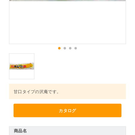
1
2
3
4
甘口タイプの沢庵です。
カタログ
商品名