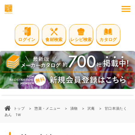
M
ログイン
食材検索
レシピ検索
カタログ
トップ
惣菜・メニュー
漬物
沢庵
甘口本漬たく
あん 1Ｗ