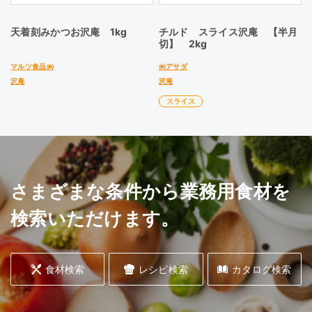
天着刻みかつお沢庵 1kg
チルド スライス沢庵 【半月
切】 2kg
マルツ食品㈱
㈱アサダ
沢庵
沢庵
スライス
さまざまな条件から業務用食材を
検索いただけます。
食材検索
レシピ検索
カタログ検索