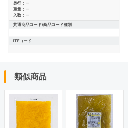
奥行：
ー
重量：
ー
入数：
ー
共通商品コード/
商品コード種別
ITFコード
類似商品