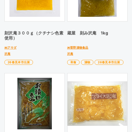
刻沢庵３００ｇ（クチナシ色素
蔵屋 刻み沢庵 1kg
使用）
㈱アサダ
㈱菅野漬物食品
沢庵
沢庵
26春見本市出展
和食
漬物
26春見本市出展