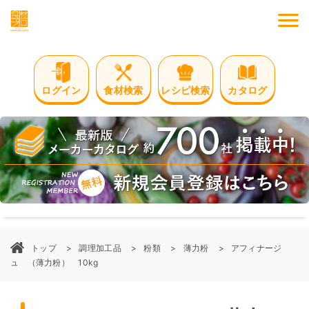
M
ログイン
食材検索
レシピ検索
カタログ
トップ
調理加工品
粉類
薄力粉
アフィナージ
ュ （薄力粉） 10kg