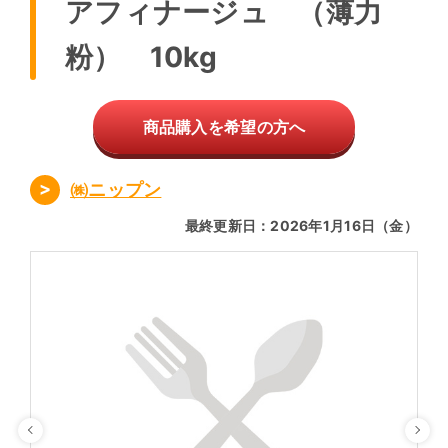
アフィナージュ （薄力
粉） 10kg
商品購入を希望の方へ
㈱ニップン
最終更新日：2026年1月16日（金）
Previous
Ne