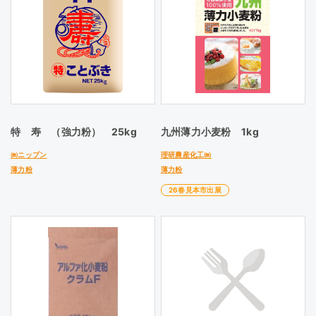
特 寿 （強力粉） 25kg
九州薄力小麦粉 1kg
㈱ニップン
理研農産化工㈱
薄力粉
薄力粉
26春見本市出展