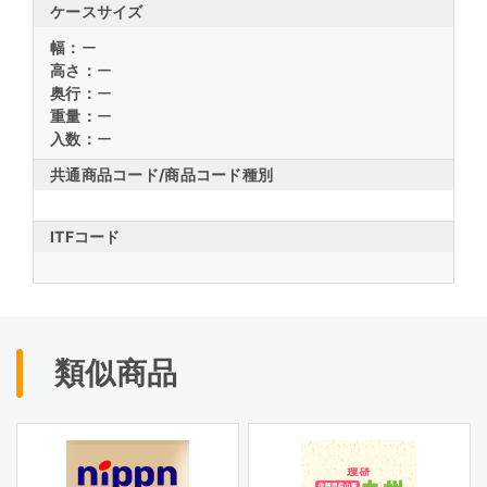
ケースサイズ
幅：
ー
高さ：
ー
奥行：
ー
重量：
ー
入数：
ー
共通商品コード/
商品コード種別
ITFコード
類似商品