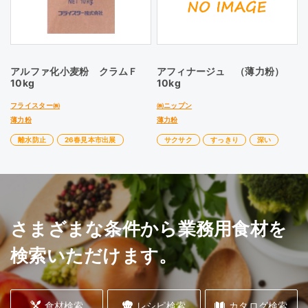
アルファ化小麦粉 クラムＦ
アフィナージュ （薄力粉）
10kg
10kg
フライスター㈱
㈱ニップン
薄力粉
薄力粉
離水防止
26春見本市出展
サクサク
すっきり
深い
さまざまな条件から業務用食材を
検索いただけます。
食材検索
レシピ検索
カタログ検索