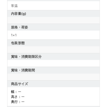
常温
内容量(g)
規格・荷姿
1×1
包装形態
賞味・消費期限区分
賞味・消費期間
商品サイズ
幅：
ー
高さ：
ー
奥行：
ー