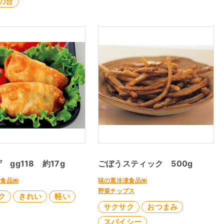
の台
 gg118 約17g
ごぼうスティック 500g
凍食品㈱
味の素冷凍食品㈱
野菜チップス
ク
きれい
軽い
サクサク
おつまみ
スパイシー