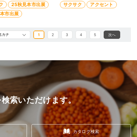
ク
25秋見本市出展
サクサク
アクセント
見本市出展
1
2
3
4
5
次へ
を検索いただけます。
カタログ検索