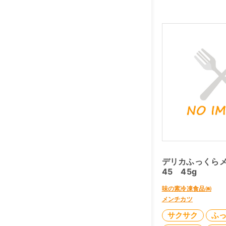
デリカふっくら
45 45g
味の素冷凍食品㈱
メンチカツ
サクサク
ふ