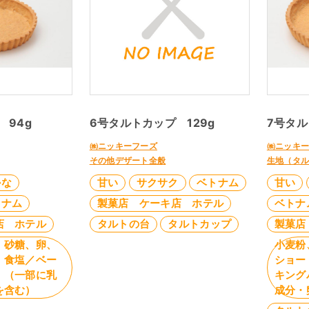
 94g
6号タルトカップ 129g
7号タル
㈱ニッキーフーズ
㈱ニッキ
その他デザート全般
生地（タ
かな
甘い
サクサク
ベトナム
甘い
トナム
製菓店 ケーキ店 ホテル
ベトナ
店 ホテル
タルトの台
タルトカップ
製菓店
、砂糖、卵、
小麦粉
、食塩／ベー
ショー
、（一部に乳
キング
を含む）
成分・