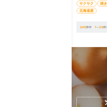
サクサク
焼
北海道産
245
件中
1
～
20
件