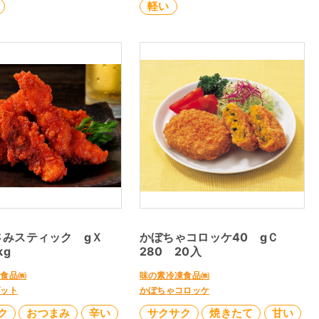
軽い
さみスティック gＸ
かぼちゃコロッケ40 gＣ
kg
280 20入
凍食品㈱
味の素冷凍食品㈱
ゲット
かぼちゃコロッケ
ク
おつまみ
辛い
サクサク
焼きたて
甘い