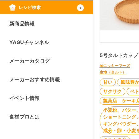
レシピ検索
新商品情報
YAGUチャンネル
5号タルトカップ
メーカーカタログ
㈱ニッキーフーズ
生地（タルト）
メーカーおすすめ情報
甘い
風味豊
サクサク
ベ
イベント情報
製菓店 ケーキ
小麦粉、バター
食材プロとは
ショートニング
キングパウダー
成分・卵・小麦