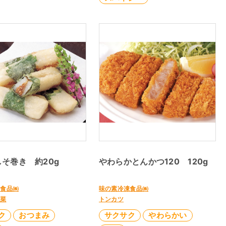
そ巻き 約20g
やわらかとんかつ120 120g
凍食品㈱
味の素冷凍食品㈱
惣菜
トンカツ
ク
おつまみ
サクサク
やわらかい