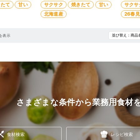
きたて
甘い
サクサク
焼きたて
甘い
サクサ
北海道産
26春
を表示
さまざまな条件から業務用食材
食材検索
レシピ検索