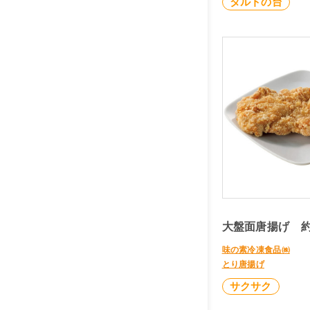
タルトの台
大盤面唐揚げ 約1
味の素冷凍食品㈱
とり唐揚げ
サクサク