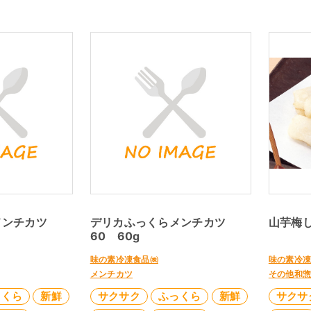
メンチカツ
デリカふっくらメンチカツ
山芋梅し
60 60g
味の素冷凍食品㈱
味の素冷
メンチカツ
その他和
っくら
新鮮
サクサク
ふっくら
新鮮
サクサ