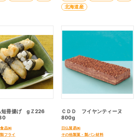
北海道産
も短冊揚げ gＺ226
ＣＤＤ フイヤンティーヌ
30
800g
凍食品㈱
日仏貿易㈱
菜類フライ
その他製菓・製パン材料