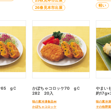
25秋見本市出展
軽い
26春見本市出展
65 gＣ
かぼちゃコロッケ70 gＣ
やまい
282 20入
約17g×
味の素冷凍食品㈱
味の素冷
かぼちゃコロッケ
その他野