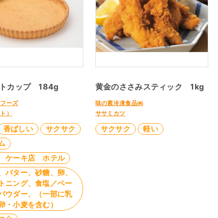
トカップ 184g
黄金のささみスティック 1kg
ーフーズ
味の素冷凍食品㈱
ルト）
ササミカツ
香ばしい
サクサク
サクサク
軽い
ム
 ケーキ店 ホテル
、バター、砂糖、卵、
トニング、食塩／ベー
パウダー、（一部に乳
卵・小麦を含む）