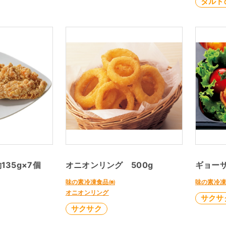
タルト
35g×7個
オニオンリング 500g
ギョーザ
味の素冷凍食品㈱
味の素冷
オニオンリング
サクサ
サクサク