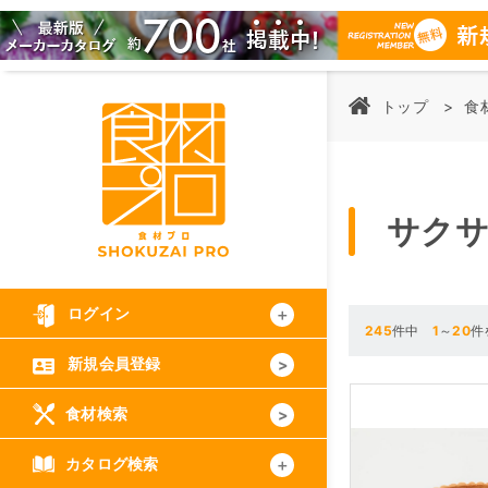
トップ
食
サク
ログイン
245
件中
1
～
20
件
新規会員登録
食材検索
カタログ検索