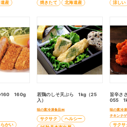
海道産
焼きたて
北海道産
涼しい
60 160g
若鶏のしそ天ぷら 1kg（25
旨辛さ
入）
055 1
味の素冷凍食品㈱
味の素冷
チキンナ
サクサク
ヘルシー
わらかい
サクサ