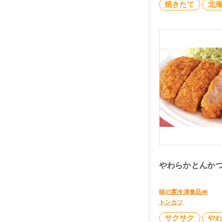
焼きたて
北
やわらかとんかつ1
味の素冷凍食品㈱
トンカツ
サクサク
や