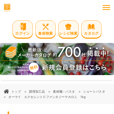
M
ログイン
食材検索
レシピ検索
カタログ
トップ
調理加工品
素材麺：パスタ
ショートパスタ
オーマイ エクセレントＣファンタジーマカロニ 1kg