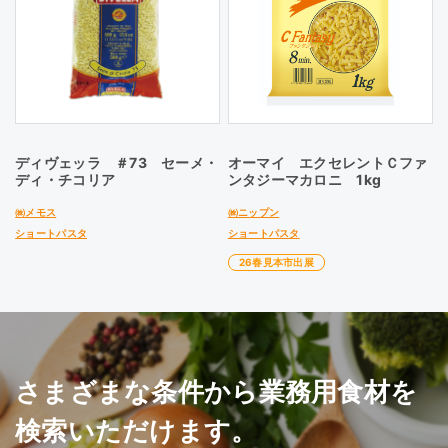
ディヴェッラ ＃73 セーメ・
オーマイ エクセレントＣファ
ディ・チコリア
ンタジーマカロニ 1kg
㈱メモス
㈱ニップン
ショートパスタ
ショートパスタ
26春見本市出展
さまざまな条件から業務用食材を
検索いただけます。