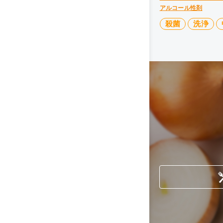
アルコール性剤
殺菌
洗浄