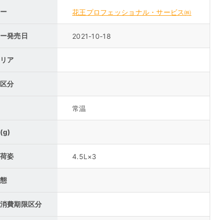
ー
花王プロフェッショナル・サービス㈱
ー発売日
2021-10-18
リア
区分
常温
(g)
荷姿
4.5L×3
態
消費期限区分