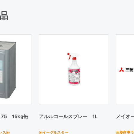
品
5 15kg缶
アルルコールスプレー 1L
メイオー
ンス㈱
㈱イーグルスター
三菱商事