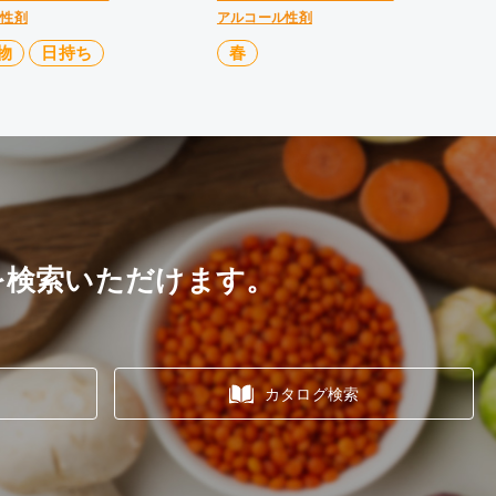
ル性剤
アルコール性剤
物
日持ち
春
を検索いただけます。
カタログ検索