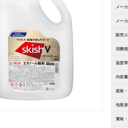
メーカ
メーカ
販売エ
消費税
温度帯
内容量
規格・
包装形
賞味・