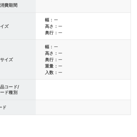
消費期間
幅：
ー
イズ
高さ：
ー
奥行：
ー
幅：
ー
高さ：
ー
サイズ
奥行：
ー
重量：
ー
入数：
ー
品コード/
ード種別
コード