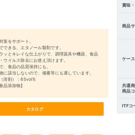
賞味・
商品サ
対策をサポート。
でできる、エタノール製剤です。
ラッとキレイな仕上がりで、調理器具や機器、食品
ケース
・ウイルス除去にお使え頂けます。
で、食品の品質保持にも。
物に該当しないので、備蓄等にも適しています。
溶剤）：65vol%
食品添加物】
共通商
商品コ
ITF
カタログ