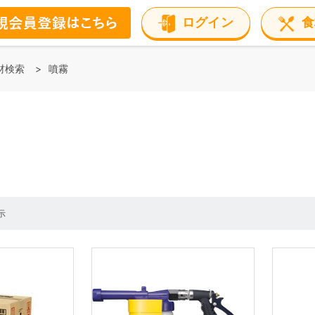
ログイン
食
材検索
噴霧
示