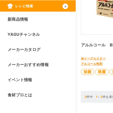
レシピ検索
新商品情報
YAGUチャンネル
アルルコール BI
メーカーカタログ
㈱イーグルスター
アルコール性剤
メーカーおすすめ情報
除菌
噴霧
イベント情報
食材プロとは
3
件中
1
～
3
件を表