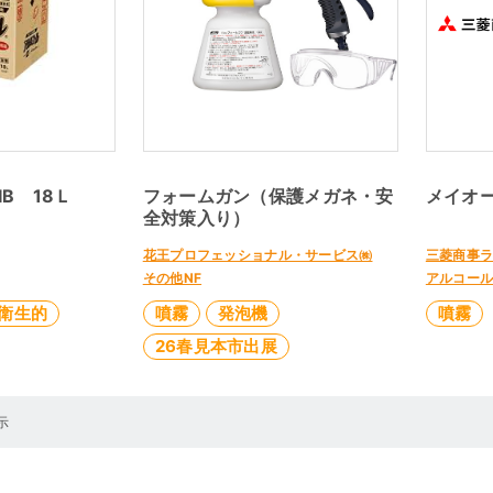
B 18Ｌ
フォームガン（保護メガネ・安
メイオー
全対策入り）
花王プロフェッショナル・サービス㈱
三菱商事
その他NF
アルコー
衛生的
噴霧
発泡機
噴霧
26春見本市出展
示