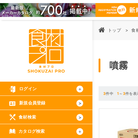
トップ
食
噴霧
ログイン
3
件中
1
～
3
件を表
新規会員登録
食材検索
カタログ検索