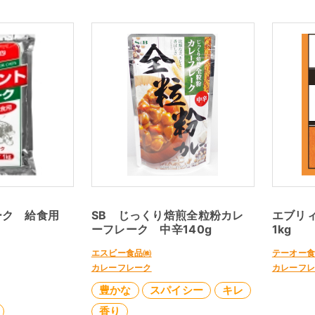
ーク 給食用
SB じっくり焙煎全粒粉カレ
エブリ
ーフレーク 中辛140g
1kg
エスビー食品㈱
テーオー
カレーフレーク
カレーフ
豊かな
スパイシー
キレ
香り