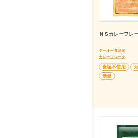
ＮＳカレーフレー
テーオー食品㈱
カレーフレーク
食塩不使用
老健