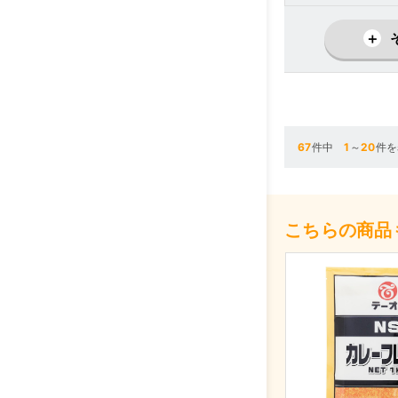
67
件中
1
～
20
件を
こちらの商品