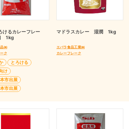
とろけるカレーフレー
マドラスカレー 湿潤 1kg
 1kg
食品㈱
エバラ食品工業㈱
レーク
カレーフレーク
か
とろける
向け
見本市出展
見本市出展