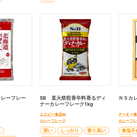
カレーフレー
SB 直火焙煎香辛料香るディ
ＮＳカレ
ナーカレーフレーク1kg
エスビー食品㈱
テーオー
カレーフレーク
カレーフ
味
深い
しっかり
香り高い
食塩不