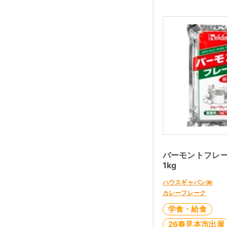
バーモントフレ
1kg
ハウスギャバン㈱
カレーフレーク
学食・給食
26春見本市出展