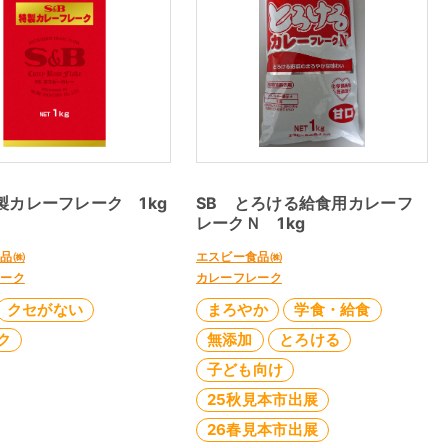
製カレーフレーク 1kg
SB とろける給食用カレーフ
レークＮ 1kg
食品㈱
エスビー食品㈱
レーク
カレーフレーク
クセがない
まろやか
学食・給食
ク
無添加
とろける
子ども向け
25秋見本市出展
26春見本市出展