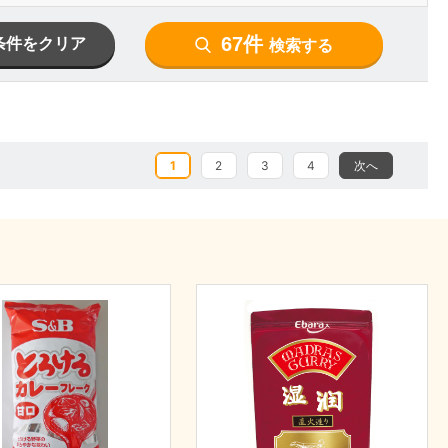
67件
条件をクリア
検索する
1
2
3
4
次へ