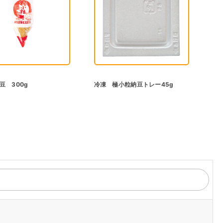
豆 300g
冷凍 極小粒納豆トレー45g